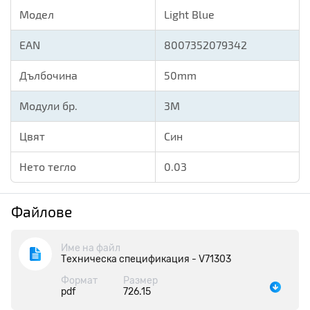
Модел
Light Blue
EAN
8007352079342
Дълбочина
50mm
Модули бр.
3M
Цвят
Син
Нето тегло
0.03
Файлове
Име на файл
Техническа спецификация - V71303
Формат
Размер
pdf
726.15