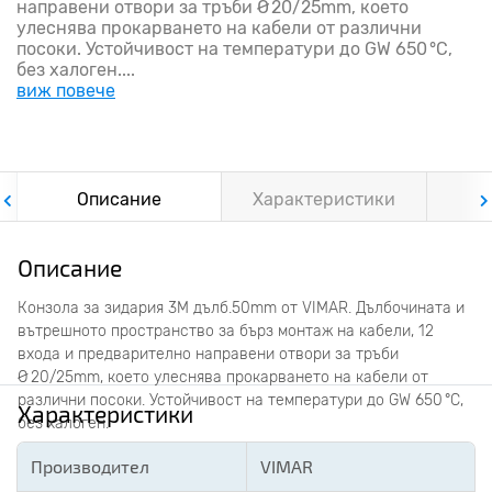
направени отвори за тръби Ø 20/25mm, което
улеснява прокарването на кабели от различни
посоки. Устойчивост на температури до GW 650 °C,
без халоген....
виж повече
Описание
Характеристики
Ф
Описание
Конзола за зидария 3M дълб.50mm от VIMAR. Дълбочината и
вътрешното пространство за бърз монтаж на кабели, 12
входа и предварително направени отвори за тръби
Ø 20/25mm, което улеснява прокарването на кабели от
различни посоки. Устойчивост на температури до GW 650 °C,
Характеристики
без халоген.
Производител
VIMAR