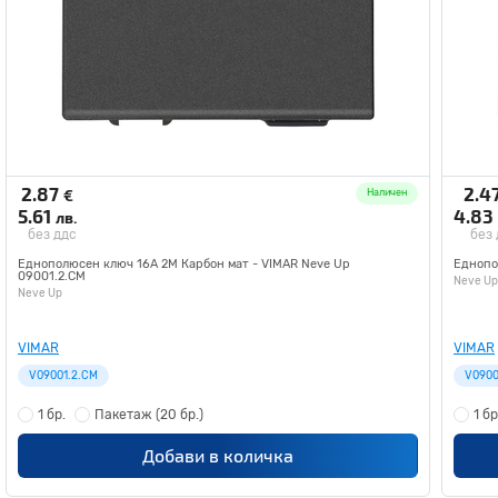
2.87
2.4
€
Наличен
5.61
4.83
лв.
без ддс
без
Еднополюсен ключ 16A 2M Карбон мат - VIMAR Neve Up
Еднопо
09001.2.CM
Neve Up
Neve Up
VIMAR
VIMAR
V09001.2.CM
V0900
1 бр.
Пакетаж
(20 бр.)
1 бр
Добави в количка