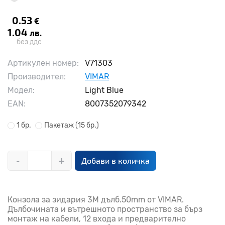
0.53
€
1.04
лв.
без ддс
Артикулен номер:
V71303
Производител:
VIMAR
Модел:
Light Blue
EAN:
8007352079342
1 бр.
Пакетаж
(15 бр.)
-
+
Добави в количка
Конзола за зидария 3M дълб.50mm от VIMAR.
Дълбочината и вътрешното пространство за бърз
монтаж на кабели, 12 входа и предварително