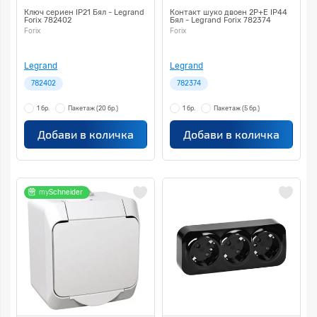
Ключ сериен IP21 Бял - Legrand
Контакт шуко двоен 2P+E IP44
Forix 782402
Бял - Legrand Forix 782374
Forix
Forix
Legrand
Legrand
782402
782374
1 бр.
Пакетаж
(20 бр.)
1 бр.
Пакетаж
(5 бр.)
Добави в количка
Добави в количка
my
Schneider