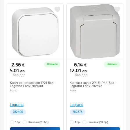
2.56
6.14
€
€
Наличен
Наличен
5.01
12.01
лв.
лв.
без ддс
без ддс
Ключ еднополюсен IP21 Бял -
Контакт шуко 2P+E IP44 Бял -
Legrand Forix 782400
Legrand Forix 782373
Forix
Forix
Legrand
Legrand
782400
782373
1 бр.
Пакетаж
(20 бр.)
1 бр.
Пакетаж
(10 бр.)