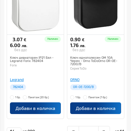
3.07
0.90
€
€
Наличен
Наличен
6.00
1.76
лв.
лв.
без ддс
без ддс
Ключ девиаторен IP21 Бял -
Ключ еднополюсен ОМ 10A
Legrand Forix 782404
Черен - Orno ToDoOrno OR-OE-
7200/B
Forix
Серия ToDo
Legrand
ORNO
782404
OR-OE-7200/B
1 бр.
Пакетаж
(20 бр.)
1 бр.
Пакетаж
(1 бр.)
Добави в количка
Добави в количка