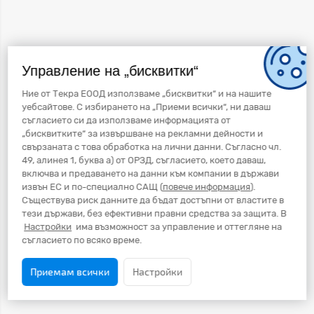
Управление на „бисквитки“
Ние от Текра ЕООД използваме „бисквитки“ и на нашите
уебсайтове. С избирането на „Приеми всички“, ни даваш
съгласието си да използваме информацията от
„бисквитките“ за извършване на рекламни дейности и
свързаната с това обработка на лични данни. Съгласно чл.
49, алинея 1, буква а) от ОРЗД, съгласието, което даваш,
включва и предаването на данни към компании в държави
извън ЕС и по-специално САЩ (
повече информация
).
Съществува риск данните да бъдат достъпни от властите в
тези държави, без ефективни правни средства за защита. В
Настройки
има възможност за управление и оттегляне на
съгласието по всяко време.
Приемам всички
Настройки