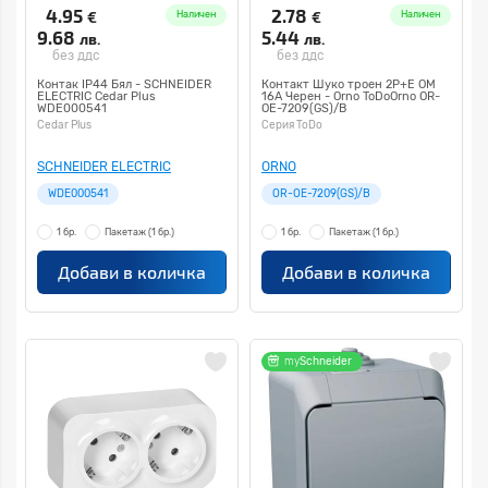
4.95
2.78
€
€
Наличен
Наличен
9.68
5.44
лв.
лв.
без ддс
без ддс
Контак IP44 Бял - SCHNEIDER
Контакт Шуко троен 2P+E ОМ
ELECTRIC Cedar Plus
16A Черен - Orno ToDoOrno OR-
WDE000541
OE-7209(GS)/B
Cedar Plus
Серия ToDo
SCHNEIDER ELECTRIC
ORNO
WDE000541
OR-OE-7209(GS)/B
1 бр.
Пакетаж
(1 бр.)
1 бр.
Пакетаж
(1 бр.)
Добави в количка
Добави в количка
my
Schneider