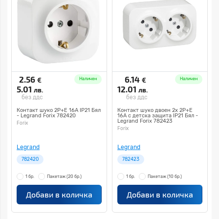
2.56
6.14
€
€
Наличен
Наличен
5.01
12.01
лв.
лв.
без ддс
без ддс
Контакт шуко 2P+E 16A IP21 Бял
Контакт шуко двоен 2x 2P+E
- Legrand Forix 782420
16A с детска защита IP21 Бял -
Legrand Forix 782423
Forix
Forix
Legrand
Legrand
782420
782423
1 бр.
Пакетаж
(20 бр.)
1 бр.
Пакетаж
(10 бр.)
Добави в количка
Добави в количка