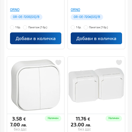
ORNO
ORNO
OR-OE-7205(GS)/B
OR-OE-7206(GS)/B
1 бр.
Пакетаж
(1 бр.)
1 бр.
Пакетаж
(1 бр.)
Добави в количка
Добави в количка
3.58
11.76
€
€
Наличен
Наличен
7.00
23.00
лв.
лв.
без ддс
без ддс