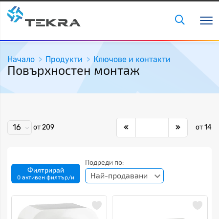
Начало
Продукти
Ключове и контакти
Повърхностен монтаж
16
от 209
от 14
Подреди по:
Филтрирай
Най-продавани
0 активен филтър/и