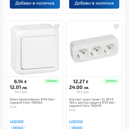
Добави в количка
Добави в количка
6.14
12.27
€
€
Наличен
Наличен
12.01
24.00
лв.
лв.
без ддс
без ддс
Ключ еднополюсен IP44 Бял -
Контакт шуко троен 3x 2P+E
Legrand Forix 782360
16A с детска защита IP21 Бял -
Legrand Forix 782418
Forix
Forix
Legrand
Legrand
782360
782418