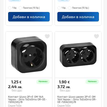
1 бр.
Пакетаж
(10 бр.)
1 бр.
Пакетаж
(10 бр.)
Добави в количка
Добави в количка
1.25
1.90
€
€
Наличен
Наличен
2.44
3.72
лв.
лв.
без ддс
без ддс
Контакт Шуко 2P+E ОМ 16A
Контакт Шуко двоен 2P+E ОМ
Черен - Orno ToDoOrno OR-OE-
16A Черен - Orno ToDoOrno OR-
7205(GS)/B
OE-7206(GS)/B
Серия ToDo
Серия ToDo