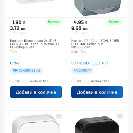
1.90
4.95
€
€
Наличен
Наличен
3.72
9.68
лв.
лв.
без ддс
без ддс
Контакт Шуко двоен 2x 2P+E
Контак IP44 Сив - SCHNEIDER
ОМ 16A Бял - Orno ToDoOrno OR-
ELECTRIC Cedar Plus
OE-7206(GS)/W
WDE000641
ToDo
Cedar Plus
ORNO
SCHNEIDER ELECTRIC
OR-OE-7206(GS)/W
WDE000641
1 бр.
Пакетаж
(1 бр.)
1 бр.
Пакетаж
(1 бр.)
Добави в количка
Добави в количка