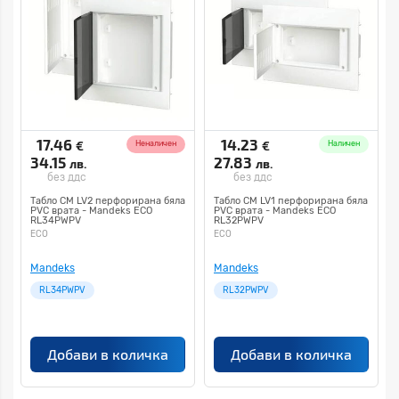
17.46
14.23
€
€
Неналичен
Наличен
34.15
27.83
лв.
лв.
без ддс
без ддс
Табло СМ LV2 перфорирана бяла
Табло СМ LV1 перфорирана бяла
PVC врата - Mandeks ECO
PVC врата - Mandeks ECO
RL34PWPV
RL32PWPV
ECO
ECO
Mandeks
Mandeks
RL34PWPV
RL32PWPV
Добави в количка
Добави в количка