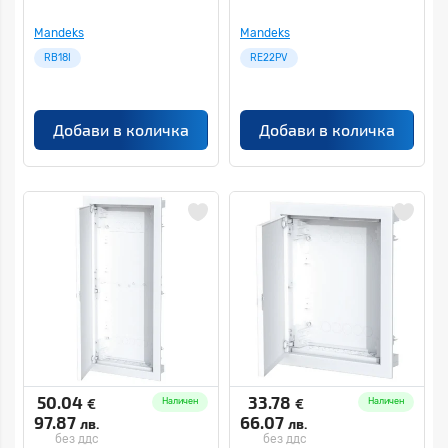
Mandeks
Mandeks
RB18I
RE22PV
Добави в количка
Добави в количка
50.04
33.78
€
€
Наличен
Наличен
97.87
66.07
лв.
лв.
без ддс
без ддс