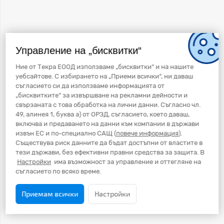
Управление на „бисквитки“
Ние от Текра ЕООД използваме „бисквитки“ и на нашите
уебсайтове. С избирането на „Приеми всички“, ни даваш
съгласието си да използваме информацията от
„бисквитките“ за извършване на рекламни дейности и
свързаната с това обработка на лични данни. Съгласно чл.
49, алинея 1, буква а) от ОРЗД, съгласието, което даваш,
включва и предаването на данни към компании в държави
извън ЕС и по-специално САЩ (
повече информация
).
Съществува риск данните да бъдат достъпни от властите в
тези държави, без ефективни правни средства за защита. В
Настройки
има възможност за управление и оттегляне на
съгласието по всяко време.
Приемам всички
Настройки