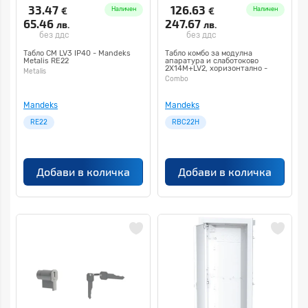
33.47
126.63
€
€
Наличен
Наличен
65.46
247.67
лв.
лв.
без ддс
без ддс
Табло СМ LV3 IP40 - Mandeks
Табло комбо за модулна
Metalis RE22
апаратура и слаботоково
2Х14М+LV2, хоризонтално -
Metalis
Mandeks Combo RBC22H
Combo
Mandeks
Mandeks
RE22
RBC22H
Добави в количка
Добави в количка