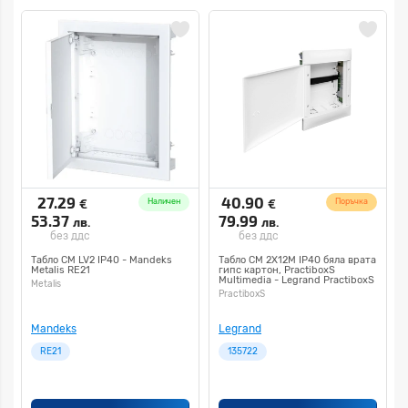
27.29
40.90
€
€
Наличен
Поръчка
53.37
79.99
лв.
лв.
без ддс
без ддс
Табло СМ LV2 IP40 - Mandeks
Табло СМ 2X12М ІР40 бяла врата
Metalis RE21
гипс картон, PractiboxS
Multimedia - Legrand PractiboxS
Metalis
135722
PractiboxS
Mandeks
Legrand
RE21
135722