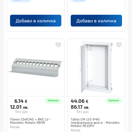
Добави в количка
Добави в количка
6.14
44.06
€
€
Наличен
Наличен
12.01
86.17
лв.
лв.
без ддс
без ддс
Панел 12хRJ45 + BNC LV -
Табло СМ LV3 IP40
Mandeks Metalis RB18I
перфорирана врата - Mandeks
Metalis RE22PV
Metalis
Metalis