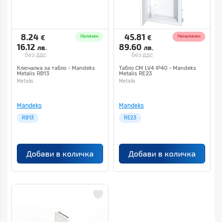
8.24
45.81
€
€
Наличен
Неналичен
16.12
89.60
лв.
лв.
без ддс
без ддс
Ключалка за табло - Mandeks
Табло СМ LV4 IP40 - Mandeks
Metalis RB13
Metalis RE23
Metalis
Metalis
Mandeks
Mandeks
RB13
RE23
Добави в количка
Добави в количка