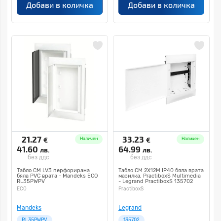
Добави в количка
Добави в количка
21.27
33.23
€
€
Наличен
Наличен
41.60
64.99
лв.
лв.
без ддс
без ддс
Табло СМ LV3 перфорирана
Табло СМ 2X12М ІР40 бяла врата
бяла PVC врата - Mandeks ECO
мазилка, PractiboxS Multimedia
RL35PWPV
- Legrand PractiboxS 135702
ECO
PractiboxS
Mandeks
Legrand
RL35PWPV
135702