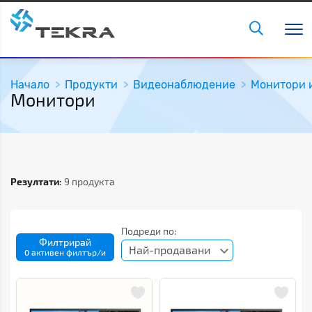
Начало
Продукти
Видеонаблюдение
Монитори 
Монитори
Резултати:
9 продукта
Подреди по:
Филтрирай
Най-продавани
0 активен филтър/и