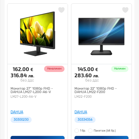
162.00
145.00
€
€
Неналичен
Наличен
316.84
283.60
лв.
лв.
без ддс
без ддс
Монитор 27" 1080p FHD -
Монитор 22" 1080p FHD -
DAHUA LM27-L200-A6-V
DAHUA LM22-F200
LM27-L200-A6-V
LM22-F200
DAHUA
DAHUA
30300230
30334356
1 бр.
Пакетаж
(64 бр.)