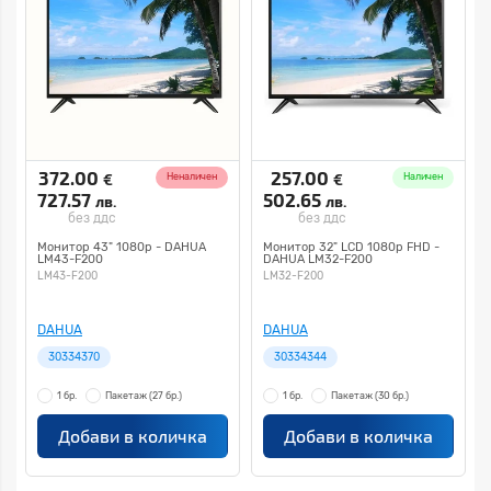
372.00
257.00
€
€
Неналичен
Наличен
727.57
502.65
лв.
лв.
без ддс
без ддс
Монитор 43" 1080p - DAHUA
Mонитор 32" LCD 1080p FHD -
LM43-F200
DAHUA LM32-F200
LM43-F200
LM32-F200
DAHUA
DAHUA
30334370
30334344
1 бр.
Пакетаж
(27 бр.)
1 бр.
Пакетаж
(30 бр.)
Добави в количка
Добави в количка