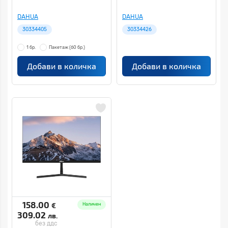
DAHUA
DAHUA
30334405
30334426
1 бр.
Пакетаж
(60 бр.)
Добави в количка
Добави в количка
158.00
€
Наличен
309.02
лв.
без ддс