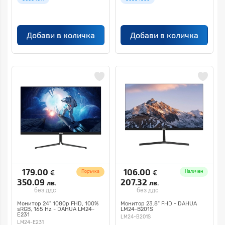
Добави в количка
Добави в количка
179.00
106.00
€
€
Поръчка
Наличен
350.09
207.32
лв.
лв.
без ддс
без ддс
Монитор 24" 1080p FHD, 100%
Монитор 23.8" FHD - DAHUA
sRGB, 165 Hz - DAHUA LM24-
LM24-B201S
E231
LM24-B201S
LM24-E231