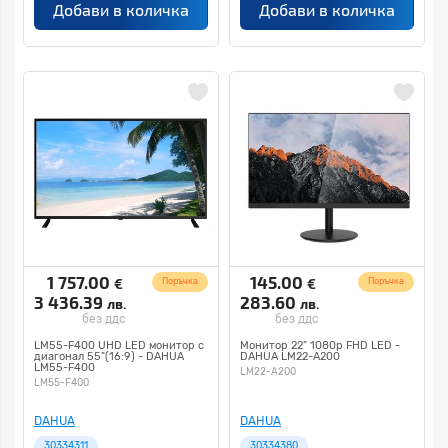
Добави в количка
Добави в количка
1 757.00
145.00
€
€
Поръчка
Поръчка
3 436.39
283.60
лв.
лв.
без ддс
без ддс
LM55-F400 UHD LED монитор с
Монитор 22" 1080p FHD LED -
диагонал 55"(16:9) - DAHUA
DAHUA LM22-A200
LM55-F400
LM22-A200
LM55-F400
DAHUA
DAHUA
30334311
30334380