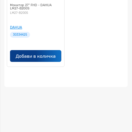
Монитор 27" FHD - DAHUA
LM27-B200S
LM27-B200S
DAHUA
30334425
Добави в количка