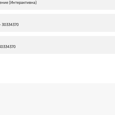
ение (Интерактивна)
- 30334370
30334370