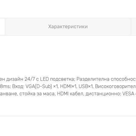
Характеристики
ален дизайн 24/7 с LED подсветка; Разделителна способнос
8ms; Вход: VGA(D-Sub) ×1, HDMI×1, USB×1, Високоговорител
ранване, стойка за маса, HDMI кабел, дистанционно; VESA