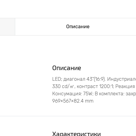
Описание
Описание
LED; диагонал 43"(16:9). Индустри
330 cd/㎡, контраст 1200:1; Реакция 
Консумация: 75W; В комплекта: зах
969×567×82.4 mm
Характеристики