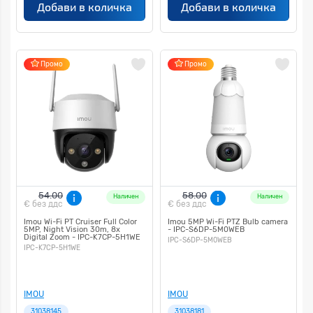
Добави в количка
Добави в количка
Промо
Промо
54.00
58.00
Наличен
Наличен
€
без ддс
€
без ддс
Imou Wi-Fi PT Cruiser Full Color
Imou 5MP Wi-Fi PTZ Bulb camera
5MP, Night Vision 30m, 8x
- IPC-S6DP-5M0WEB
Digital Zoom - IPC-K7CP-5H1WE
IPC-S6DP-5M0WEB
IPC-K7CP-5H1WE
IMOU
IMOU
31038145
31038181