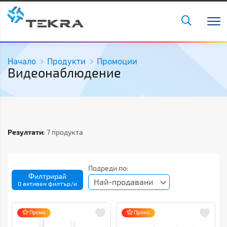
Начало
Продукти
Промоции
Видеонаблюдение
Резултати:
7 продукта
Подреди по:
Филтрирай
Най-продавани
0 активен филтър/и
Промо
Промо