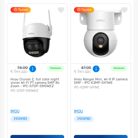
Промо
Промо
74.00
47.00
Наличен
Наличен
€
без ддс
€
без ддс
Imou Cruiser Z, full color night
Imou Ranger Mini, Wi-fi IP camera
vision Wi-Fi PT camera 5MP 8x
5MP - IPC-K2MP-5H1WE
Zoom - IPC-S7DP-5M0WEZ
IPC-K2MP-5H1WE
IPC-S7DP-5M0WEZ
IMOU
IMOU
31038183
31038180