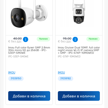
40.00
95.00
Наличен
Наличен
€
без ддс
€
без ддс
Imou Full color булет 5MP 2.8mm
Imou Cruiser Dual 10MP, full color
30m micro SD до 256GB - IPC-
night vision Wi-Fi IP camera 5MP
S3EP-5M0WE
+ 5MP - IPC-S7XP-10M0WED
IPC-S3EP-5M0WE
IPC-S7XP-10M0WED
IMOU
IMOU
31038150
31038182
Добави в количка
Добави в количка