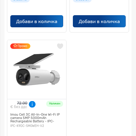
Добави в количка
Добави в количка
Промо
72.00
Наличен
€
без ддс
Imou Cell 3C All-In-One Wi-Fi IP
camera 5MP 5000mAh
Rechargeable Battery - IPC-
K9DC-5M0WEH-V2
IPC-K9DC-5M0WEH-V2