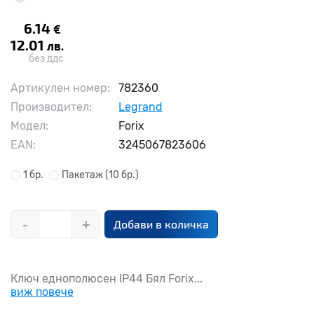
6.14
€
12.01
лв.
без ддс
Артикулен номер:
782360
Производител:
Legrand
Модел:
Forix
EAN:
3245067823606
1 бр.
Пакетаж
(10 бр.)
-
+
Добави в количка
Ключ еднополюсен IP44 Бял Forix...
виж повече