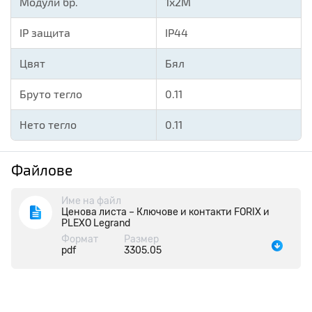
Модули бр.
1x2M
IP защита
IP44
Цвят
Бял
Бруто тегло
0.11
Нето тегло
0.11
Файлове
Име на файл
Ценова листа – Ключове и контакти FORIX и
PLEXO Legrand
Формат
Размер
pdf
3305.05