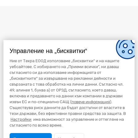
Управление на „бисквитки“
Ние от Текра ЕООД използваме „бисквитки“ и на нашите
уебсайтове. С избирането на „Приеми всички“, ни даваш
съгласието си да използваме информацията от
„бисквитките“ за извършване на рекламни дейности и
свързаната с това обработка на лични данни. Съгласно чл.
49, алинея 1, буква а) от ОРЗД, съгласието, което даваш,
включва и предаването на данни към компании в държави
извън ЕС и по-специално САЩ (
повече информация
).
Съществува риск данните да бъдат достъпни от властите в
тези държави, без ефективни правни средства за защита. В
Настройки
има възможност за управление и оттегляне на
съгласието по всяко време.