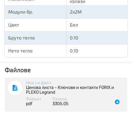
излази
Модули бр.
2x2M
Цвят
Бял
Бруто тегло
0.10
Нето тегло
0.10
Файлове
Име на файл
Ценова листа – Ключове и контакти FORIX и
PLEXO Legrand
Формат
Размер
pdf
3305.05