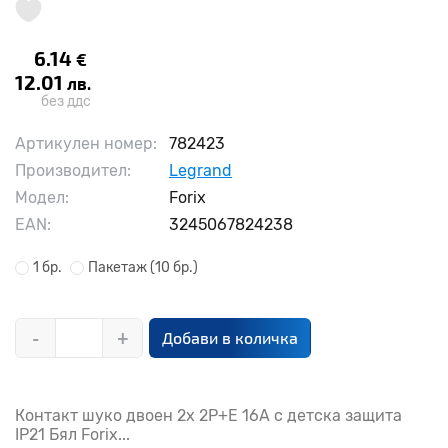
6.14
€
12.01
лв.
без ддс
Артикулен номер:
782423
Производител:
Legrand
Модел:
Forix
EAN:
3245067824238
1 бр.
Пакетаж
(10 бр.)
-
+
Добави в количка
Контакт шуко двоен 2x 2P+E 16A с детска защита
IP21 Бял Forix...