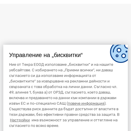
Управление на „бисквитки“
Ние от Текра ЕООД използваме „бисквитки“ и на нашите
уебсайтове. С избирането на „Приеми всички“, ни даваш
съгласието си да използваме информацията от
„бисквитките“ за извършване на рекламни дейности и
свързаната с това обработка на лични данни. Съгласно чл.
49, алинея 1, буква а) от ОРЗД, съгласието, което даваш,
включва и предаването на данни към компании в държави
извън ЕС и по-специално САЩ (
повече информация
).
Съществува риск данните да бъдат достъпни от властите в
тези държави, без ефективни правни средства за защита. В
Настройки
има възможност за управление и оттегляне на
съгласието по всяко време.