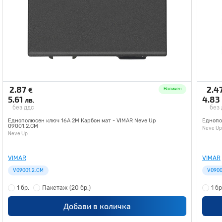
2.87
2.4
€
Наличен
5.61
4.83
лв.
без ддс
без
Еднополюсен ключ 16A 2M Карбон мат - VIMAR Neve Up
Еднопо
09001.2.CM
Neve Up
Neve Up
VIMAR
VIMAR
V09001.2.CM
V0900
1 бр.
Пакетаж
(20 бр.)
1 бр
Добави в количка