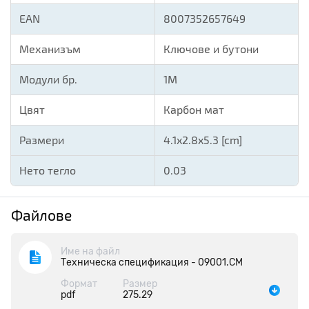
EAN
8007352657649
Механизъм
Ключове и бутони
Модули бр.
1M
Цвят
Карбон мат
Размери
4.1x2.8x5.3 [cm]
Нето тегло
0.03
Файлове
Име на файл
Техническа спецификация - 09001.CM
Формат
Размер
pdf
275.29