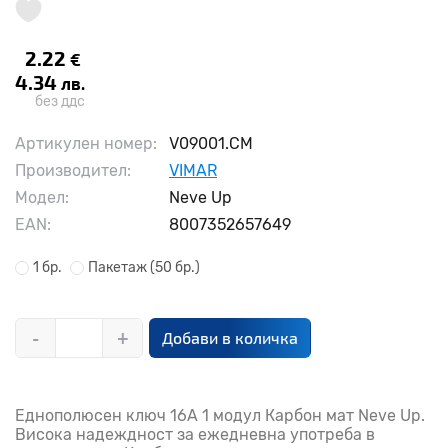
2.22
€
4.34
лв.
без ддс
Артикулен номер:
V09001.CM
Производител:
VIMAR
Модел:
Neve Up
EAN:
8007352657649
1 бр.
Пакетаж
(50 бр.)
-
+
Добави в количка
Еднополюсен ключ 16A 1 модул Карбон мат Neve Up.
Висока надеждност за ежедневна употреба в