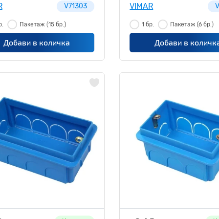
R
VIMAR
V71303
V
р.
Пакетаж
(15 бр.)
1 бр.
Пакетаж
(6 бр.)
Добави в количка
Добави в количк