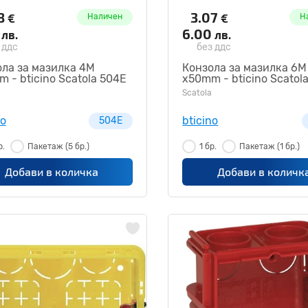
28
3.07
€
€
Наличен
Н
0
6.00
лв.
лв.
 ддс
без ддс
ла за мазилка 4M
Конзола за мазилка 6M
 - bticino Scatola 504E
x50mm - bticino Scatol
Scatola
no
bticino
504E
р.
Пакетаж
(5 бр.)
1 бр.
Пакетаж
(1 бр.)
Добави в количка
Добави в количк