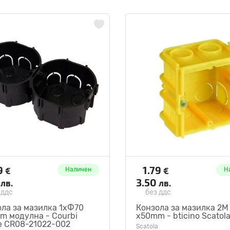
9
1.79
€
€
Наличен
Н
7
3.50
лв.
лв.
 ддс
без ддс
ла за мазилка 1хФ70
Конзола за мазилка 2M
m модулна - Courbi
x50mm - bticino Scatol
e CR08-21022-002
Scatola