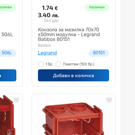
1.74
€
аличен
Наличен
3.40
лв.
без ддс
Конзола за мазилка 70х70
a 506L
x50mm модулна - Legrand
Batibox 80151
Batibox
Legrand
506L
80151
1 бр.
Пакетаж
(100 бр.)
а
Добави в количка