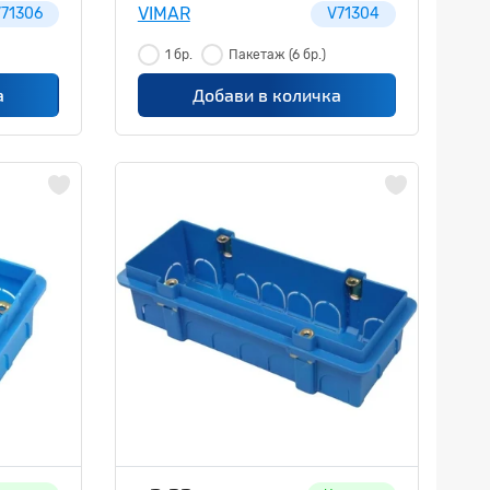
VIMAR
71306
V71304
1 бр.
Пакетаж
(6 бр.)
а
Добави в количка