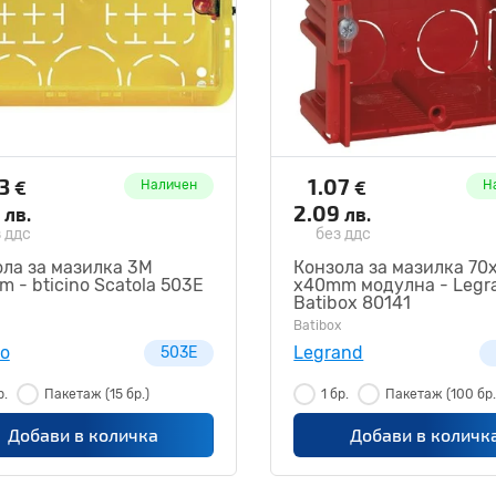
43
1.07
€
€
Наличен
Н
4
2.09
лв.
лв.
 ддс
без ддс
ла за мазилка 3M
Конзола за мазилка 70
 - bticino Scatola 503E
x40mm модулна - Legr
Batibox 80141
Batibox
no
Legrand
503E
р.
Пакетаж
(15 бр.)
1 бр.
Пакетаж
(100 бр.
Добави в количка
Добави в количк