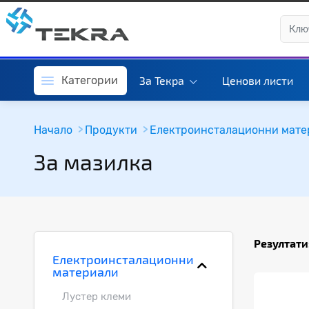
Категории
За Текра
Ценови листи
Начало
Продукти
Електроинсталационни мате
За мазилка
Резултати
Електроинсталационни
материали
Лустер клеми