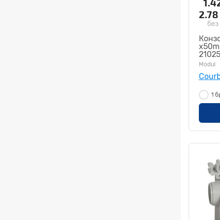
1.4
2.78
без
Конзо
x50m
2102
Modul
Courb
1 б