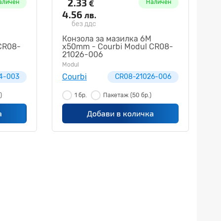
2.33
€
аличен
Наличен
4.56
лв.
без ддс
Конзола за мазилка 6M
CR08-
x50mm - Courbi Modul CR08-
21026-006
Modul
Courbi
4-003
CR08-21026-006
)
1 бр.
Пакетаж
(50 бр.)
а
Добави в количка