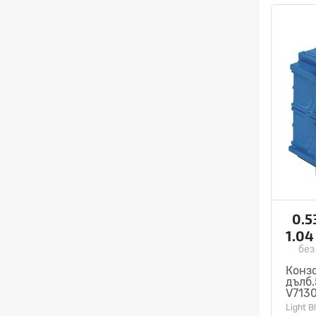
0.5
1.0
без
Конз
дълб.
V713
Light B