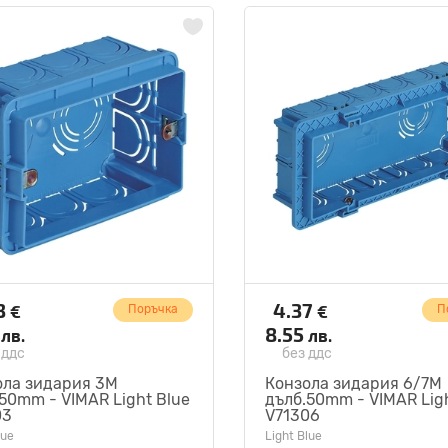
3
4.37
€
€
Поръчка
П
4
8.55
лв.
лв.
 ддс
без ддс
ола зидария 3M
Конзола зидария 6/7M
50mm - VIMAR Light Blue
дълб.50mm - VIMAR Lig
03
V71306
lue
Light Blue