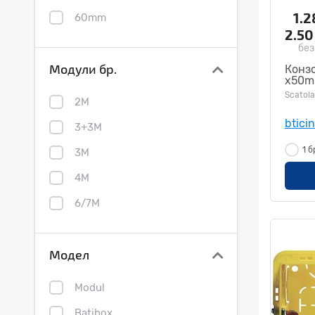
1.
60mm
2.5
без
Модули бр.
Конзо
x50mm
Scatola
2M
btici
3+3M
1 б
3M
4M
6/7M
6M
Модел
8M
Modul
Batibox