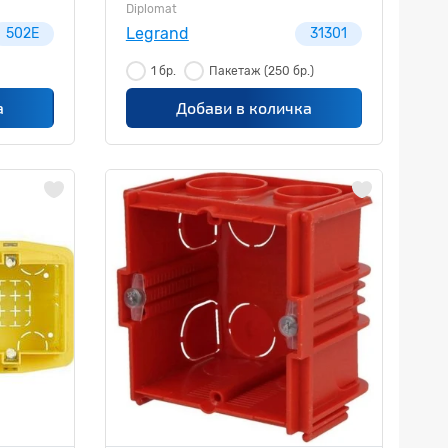
Diplomat
Legrand
502E
31301
1 бр.
Пакетаж
(250 бр.)
а
Добави в количка