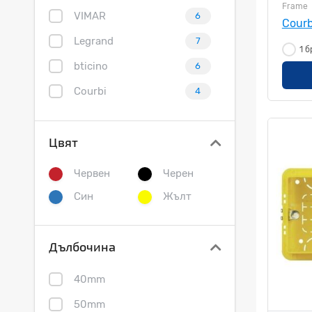
Frame
VIMAR
6
Courb
Legrand
7
1 б
bticino
6
Courbi
4
Цвят
Червен
Черен
Син
Жълт
Дълбочина
40mm
50mm