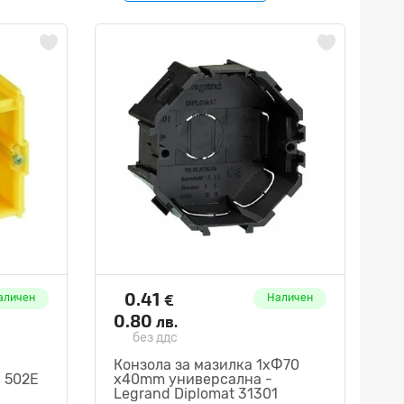
0.41
€
аличен
Наличен
0.80
лв.
без ддс
Конзола за мазилка 1хФ70
a 502E
x40mm универсална -
Legrand Diplomat 31301