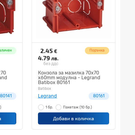
2.45
€
аличен
Поръчка
4.79
лв.
без ддс
х70
Конзола за мазилка 70х70
and
x60mm модулна - Legrand
Batibox 80161
Batibox
Legrand
80141
80161
)
1 бр.
Пакетаж
(10 бр.)
а
Добави в количка