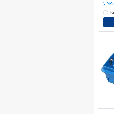
VIMA
1 б