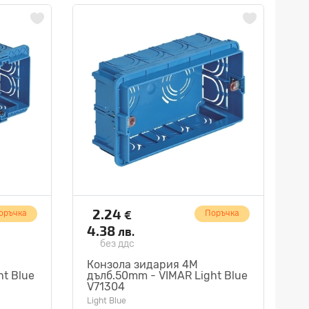
2.24
€
оръчка
Поръчка
4.38
лв.
без ддс
Конзола зидария 4M
ht Blue
дълб.50mm - VIMAR Light Blue
V71304
Light Blue