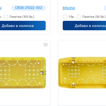
i
bticino
CR08-21022-002
р.
Пакетаж
(100 бр.)
1 бр.
Пакетаж
(50 бр.)
Добави в количка
Добави в количк