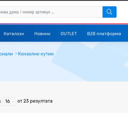
Каталози
Новини
OUTLET
B2B платформа
риали
Конзолни кутии
:
от 23
резултата
16