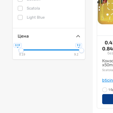
Scatola
Light Blue
Цена
0.
0.19
9.2
0.8
без
0.19
9.2
Конзо
x50mm
Scatola
btici
1 б