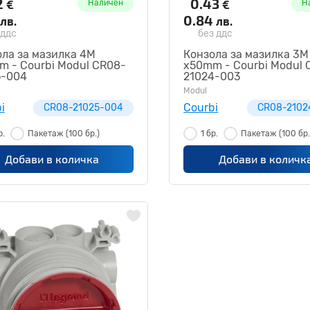
2
0.43
€
€
Наличен
Н
0.84
лв.
лв.
 ддс
без ддс
ла за мазилка 4M
Конзола за мазилка 3M
m - Courbi Modul CR08-
x50mm - Courbi Modul 
5-004
21024-003
Modul
i
Courbi
CR08-21025-004
CR08-2102
р.
Пакетаж
(100 бр.)
1 бр.
Пакетаж
(100 бр.
Добави в количка
Добави в количк