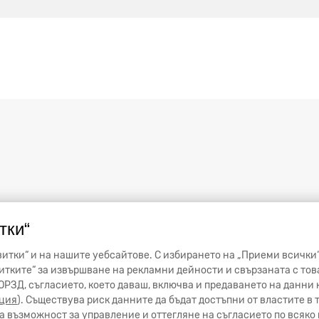
тки“
итки“ и на нашите уебсайтове. С избирането на „Приеми всички“
тките“ за извършване на рекламни дейности и свързаната с тов
от ОРЗД, съгласието, което даваш, включва и предаването на данн
ция
). Съществува риск данните да бъдат достъпни от властите в
 възможност за управление и оттегляне на съгласието по всяко 