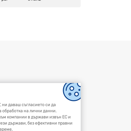
, ни даваш съгласието си да
а обработка на лични данни.
и към компании в държави извън ЕС и
 тези държави, без ефективни правни
време.