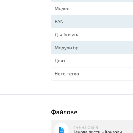
Модел
EAN
Дълбочина
Модули бр.
Цвят
Нето тегло
Файлове
Име на файл
Ценова листи – Конзоли