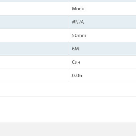
Modul
#N/A
50mm
6M
Син
0.06