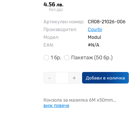
4.56
лв.
без ддс
Артикулен номер:
CR08-21026-006
Производител:
Courbi
Модел:
Modul
EAN:
#N/A
1 бр.
Пакетаж
(50 бр.)
-
+
Добави в количка
Конзола за мазилка 6M x50mm...
виж повече