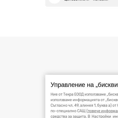
Управление на „бискви
Ние от Текра ЕООД използваме „бискв
използваме информацията от „бискви
Съгласно чл. 49, алинея 1, буква а) 
по-специално САЩ (
повече информа
средства за защита. В
Настройки
има