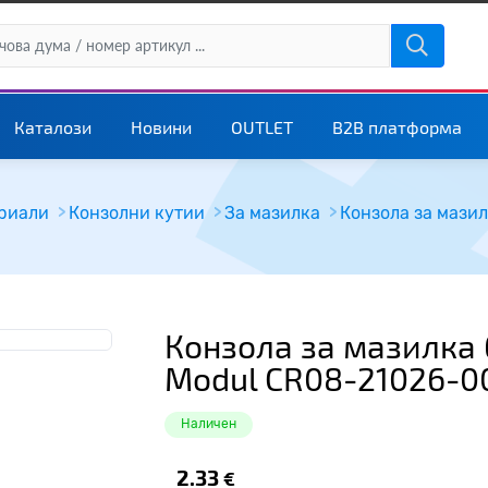
Каталози
Новини
OUTLET
B2B платформа
риали
Конзолни кутии
За мазилка
Конзола за мази
Конзола за мазилка 
Modul CR08-21026-0
Наличен
2.33
€