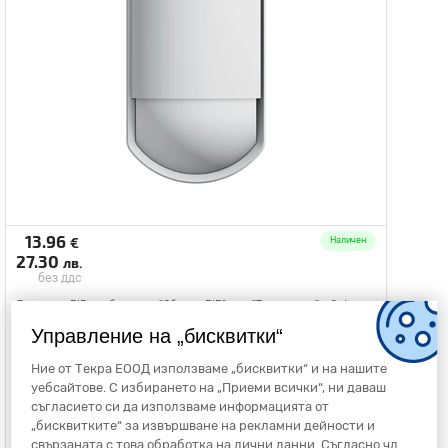
13.96
€
Наличен
27.30
лв.
без ддс
Детектор PIR комбиниран "Обемен PIR" или "Тип завеса" - Optex
FLX-S-ST
FLX-S-ST
Управление на „бисквитки“
Ние от Текра ЕООД използваме „бисквитки“ и на нашите
Optex
уебсайтове. С избирането на „Приеми всички“, ни даваш
OX08834
съгласието си да използваме информацията от
„бисквитките“ за извършване на рекламни дейности и
1 бр.
Пакетаж
(400 бр.)
свързаната с това обработка на лични данни. Съгласно чл.