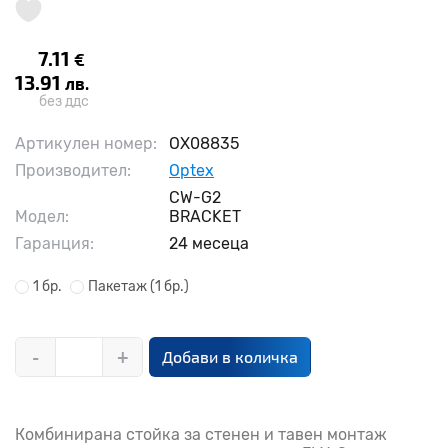
7.11
€
13.91
лв.
без ддс
Артикулен номер:
OX08835
Производител:
Optex
CW-G2

Модел:
BRACKET
Гаранция:
24 месеца
1 бр.
Пакетаж
(1 бр.)
-
+
Добави в количка
Комбинирана стойка за стенен и тавен монтаж