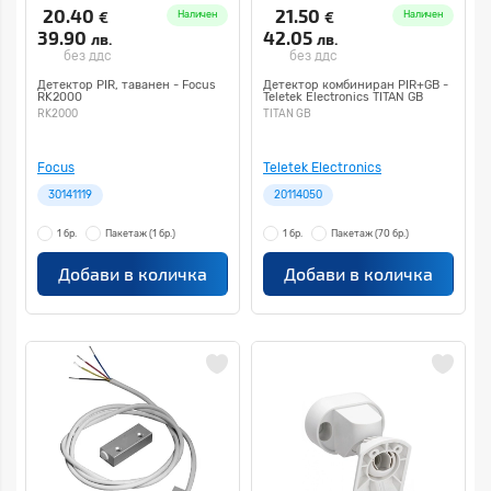
20.40
21.50
€
€
Наличен
Наличен
39.90
42.05
лв.
лв.
без ддс
без ддс
Детектор PIR, таванен - Focus
Детектор комбиниран PIR+GB -
RK2000
Teletek Electronics TITAN GB
RK2000
TITAN GB
Focus
Teletek Electronics
30141119
20114050
1 бр.
Пакетаж
(1 бр.)
1 бр.
Пакетаж
(70 бр.)
Добави в количка
Добави в количка