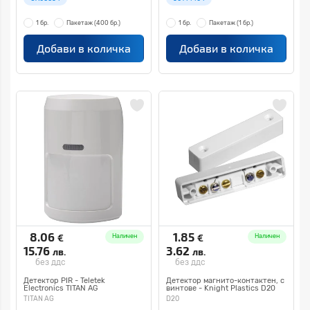
1 бр.
Пакетаж
(400 бр.)
1 бр.
Пакетаж
(1 бр.)
Добави в количка
Добави в количка
8.06
1.85
€
€
Наличен
Наличен
15.76
3.62
лв.
лв.
без ддс
без ддс
Детектор PIR - Teletek
Детектор магнито-контактен, с
Electronics TITAN AG
винтове - Knight Plastics D20
TITAN AG
D20