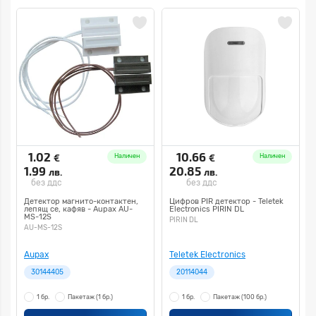
1.02
10.66
€
€
Наличен
Наличен
1.99
20.85
лв.
лв.
без ддс
без ддс
Детектор магнито-контактен,
Цифров PIR детектор - Teletek
лепящ се, кафяв - Aupax AU-
Electronics PIRIN DL
MS-12S
PIRIN DL
AU-MS-12S
Aupax
Teletek Electronics
30144405
20114044
1 бр.
Пакетаж
(1 бр.)
1 бр.
Пакетаж
(100 бр.)