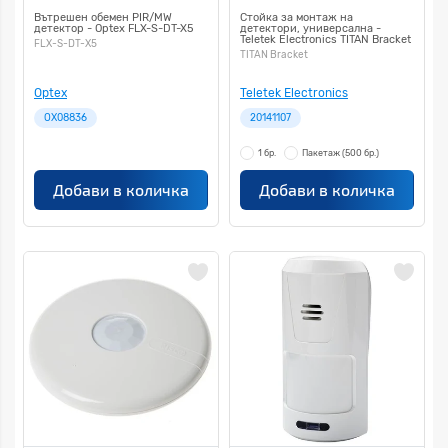
Вътрешен обемен PIR/MW
Стойка за монтаж на
детектор - Optex FLX-S-DT-X5
детектори, универсална -
Teletek Electronics TITAN Bracket
FLX-S-DT-X5
TITAN Bracket
Optex
Teletek Electronics
OX08836
20141107
1 бр.
Пакетаж
(500 бр.)
Добави в количка
Добави в количка