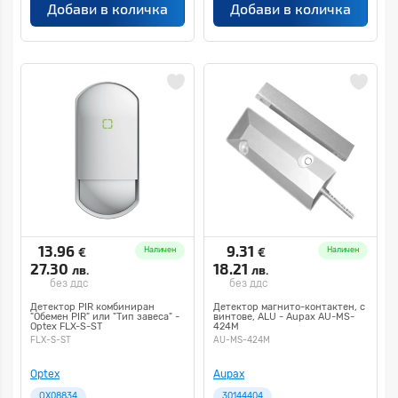
Добави в количка
Добави в количка
13.96
9.31
€
€
Наличен
Наличен
27.30
18.21
лв.
лв.
без ддс
без ддс
Детектор PIR комбиниран
Детектор магнито-контактен, с
"Обемен PIR" или "Тип завеса" -
винтове, ALU - Aupax AU-MS-
Optex FLX-S-ST
424M
FLX-S-ST
AU-MS-424M
Optex
Aupax
OX08834
30144404