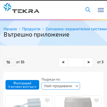
Начало
Продукти
Сигнално-охранителни системи
Вътрешно приложение
16
от 35
от 3
Подреди по:
Филтрирай
Най-продавани
0 активен филтър/и