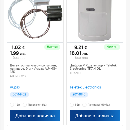
1.02
9.21
€
€
Наличен
Наличен
1.99
18.01
лв.
лв.
без ддс
без ддс
Детектор магнито-контактен,
Цифров PIR детектор - Teletek
лепящ се, бял - Aupax AU-MS-
Electronics TITAN DL
12S
TITAN DL
AU-MS-12S
Aupax
Teletek Electronics
30144402
20114045
1 бр.
Пакетаж
(1 бр.)
1 бр.
Пакетаж
(100 бр.)
Добави в количка
Добави в количка