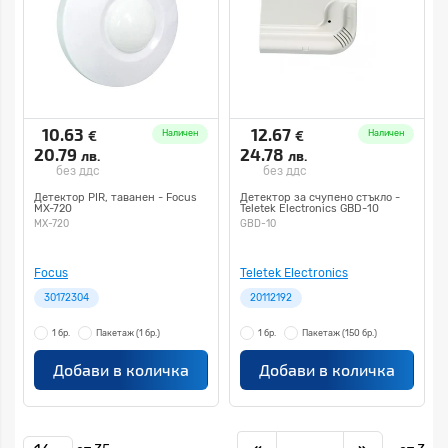
10.63
12.67
€
€
Наличен
Наличен
20.79
24.78
лв.
лв.
без ддс
без ддс
Детектор PIR, таванен - Focus
Детектор за счупено стъкло -
MX-720
Teletek Electronics GBD-10
MX-720
GBD-10
Focus
Teletek Electronics
30172304
20112192
1 бр.
Пакетаж
(1 бр.)
1 бр.
Пакетаж
(150 бр.)
Добави в количка
Добави в количка