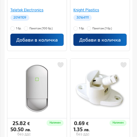
Teletek Electronics
Knight Plastics
20141109
30164111
1 бр.
Пакетаж
(100 бр.)
1 бр.
Пакетаж
(1 бр.)
Добави в количка
Добави в количка
25.82
0.69
€
€
Наличен
Наличен
50.50
1.35
лв.
лв.
без ддс
без ддс