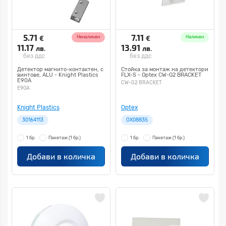
5.71
7.11
€
€
Неналичен
Наличен
11.17
13.91
лв.
лв.
без ддс
без ддс
Детектор магнито-контактен, с
Стойка за монтаж на детектори
винтове, ALU - Knight Plastics
FLX-S - Optex CW-G2 BRACKET
Е90А
CW-G2 BRACKET
Е90А
Knight Plastics
Optex
30164113
OX08835
1 бр.
Пакетаж
(1 бр.)
1 бр.
Пакетаж
(1 бр.)
Добави в количка
Добави в количка