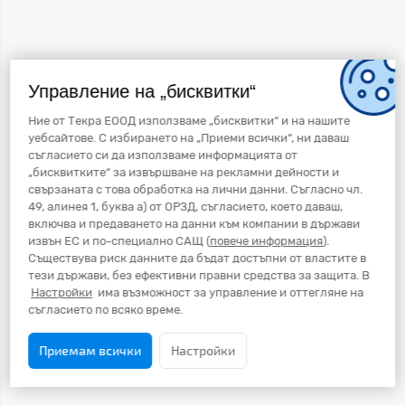
Управление на „бисквитки“
Ние от Текра ЕООД използваме „бисквитки“ и на нашите
уебсайтове. С избирането на „Приеми всички“, ни даваш
съгласието си да използваме информацията от
„бисквитките“ за извършване на рекламни дейности и
свързаната с това обработка на лични данни. Съгласно чл.
49, алинея 1, буква а) от ОРЗД, съгласието, което даваш,
включва и предаването на данни към компании в държави
извън ЕС и по-специално САЩ (
повече информация
).
Съществува риск данните да бъдат достъпни от властите в
тези държави, без ефективни правни средства за защита. В
Настройки
има възможност за управление и оттегляне на
съгласието по всяко време.
Приемам всички
Настройки