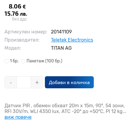
8.06
€
15.76
лв.
без ддс
Артикулен номер:
20141109
Производител:
Teletek Electronics
Модел:
TITAN AG
1 бр.
Пакетаж
(100 бр.)
-
+
Добави в количка
Датчик PIR , обемен обхват 20m х 15m, 90°, 54 зони,
RFI 30V/m, WLI 4350 lux, ATC -20° до +50°C, PI 12 kg...
виж повече