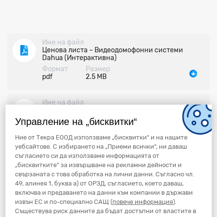
Име на файл
Ценова листа – Видеодомофонни системи
Dahua (Интерактивна)
Формат
Размер
pdf
2.5 MB
Име на файл
Ценова листа – Видеодомофонни двупроводни
SimpleBus системи COMELIT
Управление на „бисквитки“
Формат
Размер
pdf
6.4 MB
Ние от Текра ЕООД използваме „бисквитки“ и на нашите
уебсайтове. С избирането на „Приеми всички“, ни даваш
съгласието си да използваме информацията от
Име на файл
„бисквитките“ за извършване на рекламни дейности и
Ценова листа – Видеодомофонни IP системи
свързаната с това обработка на лични данни. Съгласно чл.
VIP COMELIT
49, алинея 1, буква а) от ОРЗД, съгласието, което даваш,
Формат
Размер
включва и предаването на данни към компании в държави
pdf
5.7 MB
извън ЕС и по-специално САЩ (
повече информация
).
Съществува риск данните да бъдат достъпни от властите в