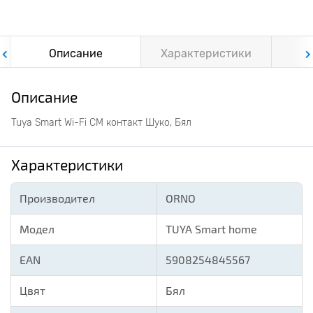
Описание
Характеристики
Ф
Описание
Tuya Smart Wi-Fi СМ контакт Шуко, Бял
Характеристики
Производител
ORNO
Модел
TUYA Smart home
EAN
5908254845567
Цвят
Бял