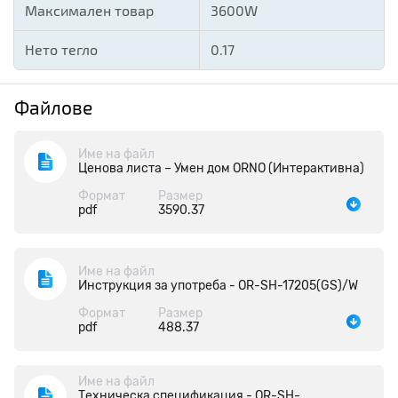
Максимален товар
3600W
Нето тегло
0.17
Файлове
Име на файл
Ценова листа – Умен дом ORNO (Интерактивна)
Формат
Размер
pdf
3590.37
Име на файл
Инструкция за употреба - OR-SH-17205(GS)/W
Формат
Размер
pdf
488.37
Име на файл
Техническа спецификация - OR-SH-