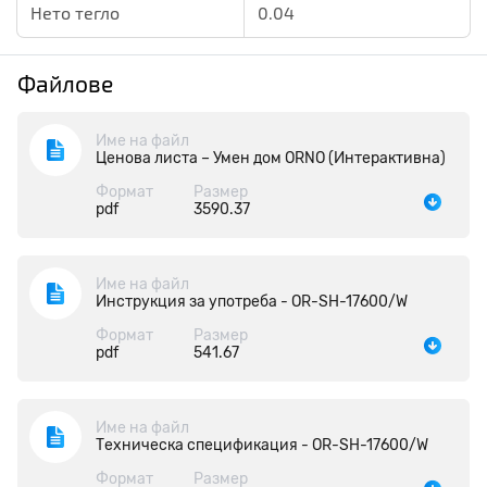
Нето тегло
0.04
Файлове
Име на файл
Ценова листа – Умен дом ORNO (Интерактивна)
Формат
Размер
pdf
3590.37
Име на файл
Инструкция за употреба - OR-SH-17600/W
Формат
Размер
pdf
541.67
Име на файл
Техническа спецификация - OR-SH-17600/W
Формат
Размер