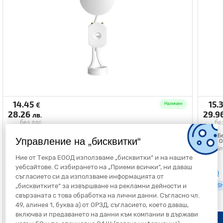
14.45
15.
€
Наличен
28.26
29.9
лв.
без ддс
бе
Wi-Fi сензор за откриване на теч на вода - TUYA Smart home OR-
Wi-Fi 
Управление на „бисквитки“
SH-17602
home O
TUYA Smart home
TUYA Sm
Ние от Текра ЕООД използваме „бисквитки“ и на нашите
уебсайтове. С избирането на „Приеми всички“, ни даваш
ORNO
ORNO
съгласието си да използваме информацията от
„бисквитките“ за извършване на рекламни дейности и
OR-SH-17602
OR-SH
свързаната с това обработка на лични данни. Съгласно чл.
49, алинея 1, буква а) от ОРЗД, съгласието, което даваш,
включва и предаването на данни към компании в държави
Добави в количка