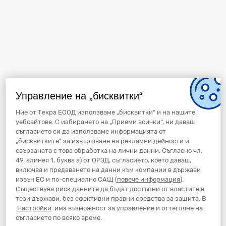
Управление на „бисквитки“
Ние от Текра ЕООД използваме „бисквитки“ и на нашите
уебсайтове. С избирането на „Приеми всички“, ни даваш
съгласието си да използваме информацията от
„бисквитките“ за извършване на рекламни дейности и
свързаната с това обработка на лични данни. Съгласно чл.
49, алинея 1, буква а) от ОРЗД, съгласието, което даваш,
включва и предаването на данни към компании в държави
извън ЕС и по-специално САЩ (
повече информация
).
Съществува риск данните да бъдат достъпни от властите в
тези държави, без ефективни правни средства за защита. В
Настройки
има възможност за управление и оттегляне на
съгласието по всяко време.