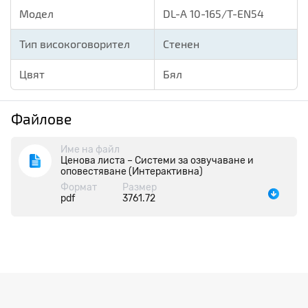
Модел
DL-A 10-165/T-EN54
Тип високоговорител
Стенен
Цвят
Бял
Файлове
Име на файл
Ценова листа – Системи за озвучаване и
оповестяване (Интерактивна)
Формат
Размер
pdf
3761.72