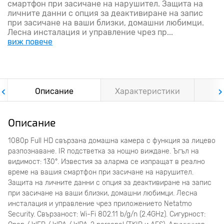
смартфон при засичане на нарушител. Защита на
личните данни с опция за деактивиране на запис
при засичане на ваши близки, домашни любимци.
Лесна инсталация и управление чрез пр...
виж повече
Описание
Характеристики
Ф
Описание
1080p Full HD свързана домашна камера с функция за лицево
разпознаване. IR подстветка за нощно виждане. Ъгъл на
видимост: 130°. Известия за аларма се изпращат в реално
време на вашия смартфон при засичане на нарушител.
Защита на личните данни с опция за деактивиране на запис
при засичане на ваши близки, домашни любимци. Лесна
инсталация и управление чрез приложението Netatmo
Security. Свързаност: Wi-Fi 802.11 b/g/n (2.4GHz). Сигурност: