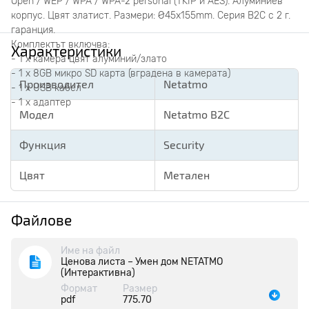
Open / WEP / WPA / WPA-2 personal (TKIP и AES). Алуминиев
корпус. Цвят златист. Размери: Ø45х155mm. Серия B2C с 2 г.
гаранция.
Комплектът включва:
Характеристики
- 1 х камера цвят алуминий/злато
- 1 x 8GB микро SD карта (вградена в камерата)
Производител
Netatmo
- 1 x USB кабел
- 1 x адаптер
Модел
Netatmo B2C
Функция
Security
Цвят
Метален
Файлове
Име на файл
Ценова листа – Умен дом NETATMO
(Интерактивна)
Формат
Размер
pdf
775.70