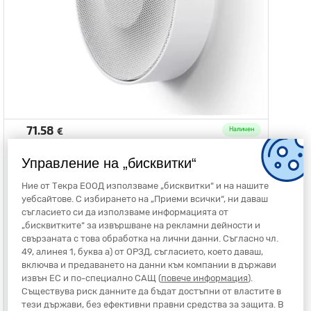
71.58
€
Наличен
140.00
лв.
без ддс
Управление на „бисквитки“
Умна вътрешна сирена - Netatmo Netatmo B2C NIS01-EU
Netatmo B2C
Ние от Текра ЕООД използваме „бисквитки“ и на нашите
уебсайтове. С избирането на „Приеми всички“, ни даваш
съгласието си да използваме информацията от
„бисквитките“ за извършване на рекламни дейности и
Netatmo
свързаната с това обработка на лични данни. Съгласно чл.
NIS01-EU
49, алинея 1, буква а) от ОРЗД, съгласието, което даваш,
включва и предаването на данни към компании в държави
извън ЕС и по-специално САЩ (
повече информация
).
Съществува риск данните да бъдат достъпни от властите в
Добави в количка
тези държави, без ефективни правни средства за защита. В