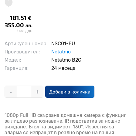
181.51
€
355.00
лв.
без ддс
Артикулен номер:
NSC01-EU
Производител:
Netatmo
Модел:
Netatmo B2C
Гаранция:
24 месеца
-
+
Добави в количка
1080p Full HD свързана домашна камера с функция
за лицево разпознаване. IR подстветка за нощно
виждане. Ъгъл на видимост: 130°. Известия за
аларма се изпращат в реално време на вашия