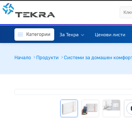
Категории
За Текра
Ценови листи
Начало
Продукти
Системи за домашен комфор