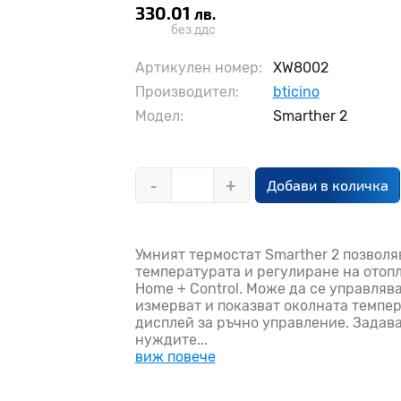
330.01
лв.
без ддс
Артикулен номер:
XW8002
Производител:
bticino
Модел:
Smarther 2
-
+
Добави в количка
Умният термостат Smarther 2 позвол
температурата и регулиране на отоп
Home + Control. Може да се управляв
измерват и показват околната темпер
дисплей за ръчно управление. Задав
нуждите...
виж повече