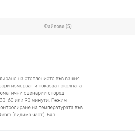
Файлове (5)
улиране на отоплението във вашия
нзори измерват и показват околната
втоматични сценарии според
30, 60 или 90 минути. Режим
 контролиране на температурата във
.5mm (видима част). Бял