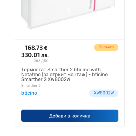
168.73
€
Поръчка
330.01
лв.
без ддс
Термостат Smarther 2 bticino with
Netatmo (за отркит монтаж) - bticino
Smarther 2 XW8002W
Smarther 2
bticino
XW8002W
Добави в количка