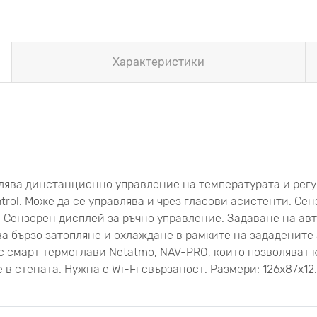
Характеристики
олява динстанционно управление на температурата и рег
rol. Може да се управлява и чрез гласови асистенти. Се
. Сензорен дисплей за ръчно управление. Задаване на а
ва бързо затопляне и охлаждане в рамките на зададените 
с смарт термоглави Netatmo, NAV-PRO, които позволяват
 в стената. Нужна е Wi-Fi свързаност. Размери: 126x87x12