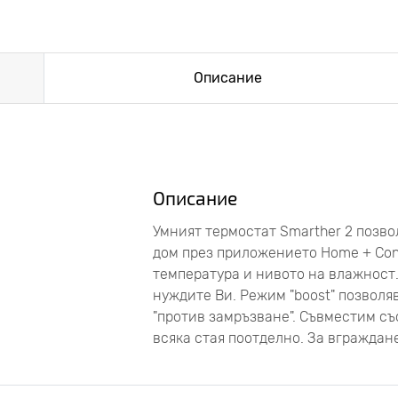
Описание
Описание
Умният термостат Smarther 2 позв
дом през приложението Home + Cont
температура и нивото на влажност
нуждите Ви. Режим "boost" позволя
"против замръзване". Съвместим съ
всяка стая поотделно. За вграждане