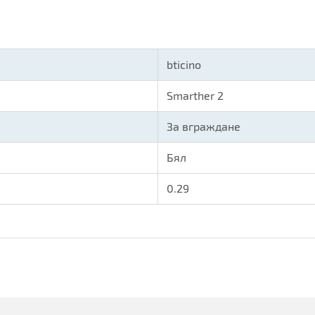
bticino
Smarther 2
За вграждане
Бял
0.29