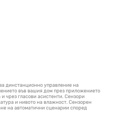
ява динстанционно управление на
лението във вашия дом през приложението
а и чрез гласови асистенти. Сензори
атура и нивото на влажност. Сензорен
ане на автоматични сценарии според