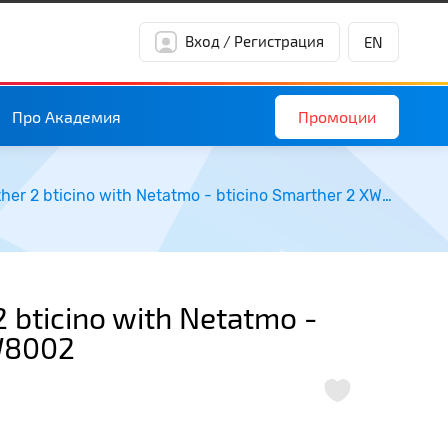
Вход / Регистрация
EN
Промоции
Про Академия
Термостат Smarther 2 bticino with Netatmo - bticino Smarther 2 XW8002
 bticino with Netatmo -
XW8002