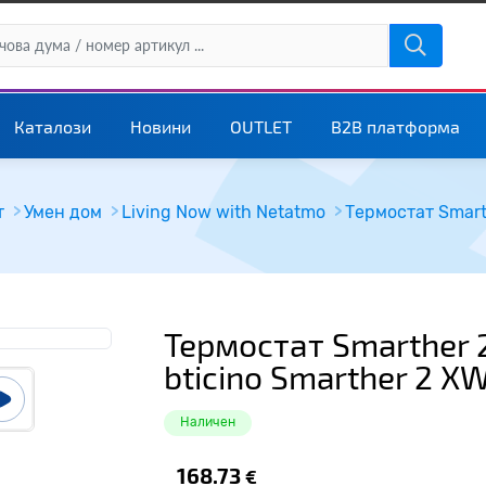
Каталози
Новини
OUTLET
B2B платформа
т
Умен дом
Living Now with Netatmo
Термостат Smarther 2
bticino Smarther 2 
Наличен
168.73
€