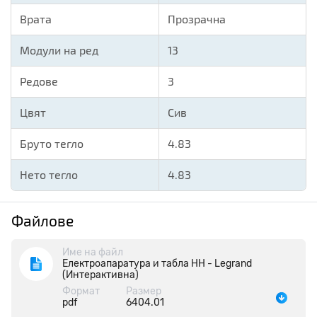
Врата
Прозрачна
Модули на ред
13
Редове
3
Цвят
Сив
Бруто тегло
4.83
Нето тегло
4.83
Файлове
Име на файл
Електроапаратура и табла НН - Legrand
(Интерактивна)
Формат
Размер
pdf
6404.01