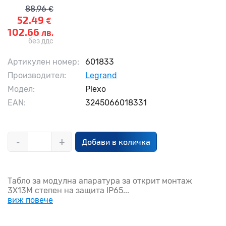
88.96
€
52.49
€
102.66
лв.
без ддс
Артикулен номер:
601833
Производител:
Legrand
Модел:
Plexo
EAN:
3245066018331
-
+
Добави в количка
Табло за модулна апаратура за открит монтаж
3X13M степен на защита IP65...
виж повече