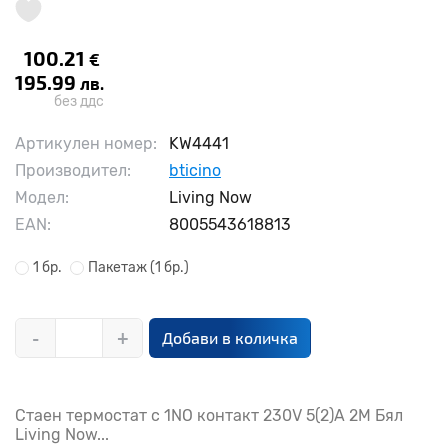
100.21
€
195.99
лв.
без ддс
Артикулен номер:
KW4441
Производител:
bticino
Модел:
Living Now
EAN:
8005543618813
1 бр.
Пакетаж
(1 бр.)
-
+
Добави в количка
Стаен термостат с 1NO контакт 230V 5(2)А 2M Бял
Living Now...