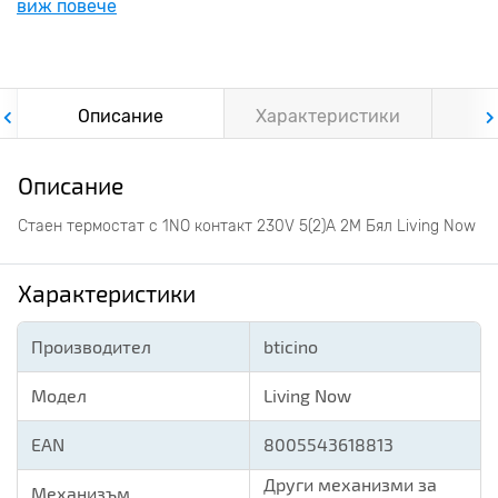
виж повече
Описание
Характеристики
Ф
Описание
Стаен термостат с 1NO контакт 230V 5(2)А 2M Бял Living Now
Характеристики
Производител
bticino
Модел
Living Now
EAN
8005543618813
Други механизми за
Механизъм