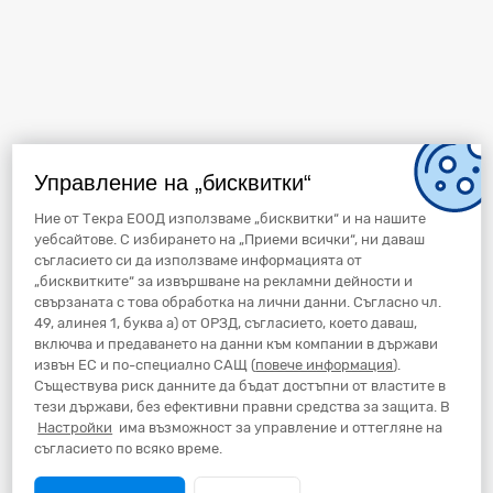
Управление на „бисквитки“
Ние от Текра ЕООД използваме „бисквитки“ и на нашите
уебсайтове. С избирането на „Приеми всички“, ни даваш
съгласието си да използваме информацията от
„бисквитките“ за извършване на рекламни дейности и
свързаната с това обработка на лични данни. Съгласно чл.
49, алинея 1, буква а) от ОРЗД, съгласието, което даваш,
включва и предаването на данни към компании в държави
извън ЕС и по-специално САЩ (
повече информация
).
Съществува риск данните да бъдат достъпни от властите в
тези държави, без ефективни правни средства за защита. В
Настройки
има възможност за управление и оттегляне на
съгласието по всяко време.