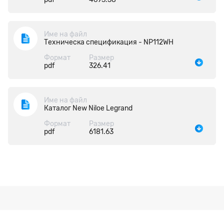
Име на файл
Техническа спецификация - NP112WH
Формат
Размер
pdf
326.41
Име на файл
Каталог New Niloe Legrand
Формат
Размер
pdf
6181.63