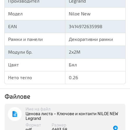
Производител
Legrand
Модел
Niloe New
EAN
3414972635998
Рамки и панели
Декоративни рамки
Модули бр.
2x2M
Цвят
Бял
Нето тегло
0.26
Файлове
Име на файл
Ценова листа – Ключове и контакти NILOE NEW
Legrand
Формат
Размер
pdf
4693.58