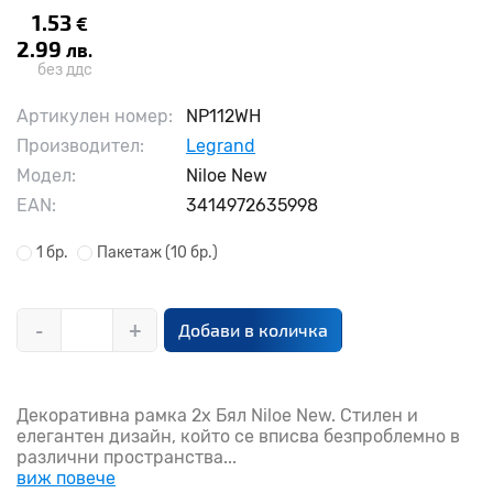
1.53
€
2.99
лв.
без ддс
Артикулен номер:
NP112WH
Производител:
Legrand
Модел:
Niloe New
EAN:
3414972635998
1 бр.
Пакетаж
(10 бр.)
-
+
Добави в количка
Декоративна рамка 2x Бял Niloe New. Стилен и
елегантен дизайн, който се вписва безпроблемно в
различни пространства...
виж повече