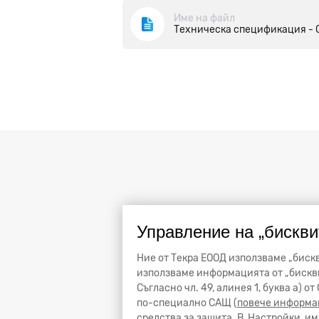
Име на файл
Техническа спецификация - 
Управление на „бискви
Ние от Текра ЕООД използваме „бискв
използваме информацията от „бискви
Съгласно чл. 49, алинея 1, буква а) 
по-специално САЩ (
повече информа
средства за защита. В
Настройки
има