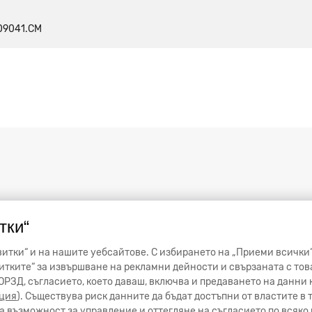
09041.CM
тки“
итки“ и на нашите уебсайтове. С избирането на „Приеми всички“
тките“ за извършване на рекламни дейности и свързаната с тов
от ОРЗД, съгласието, което даваш, включва и предаването на данн
ция
). Съществува риск данните да бъдат достъпни от властите в
 възможност за управление и оттегляне на съгласието по всяко 