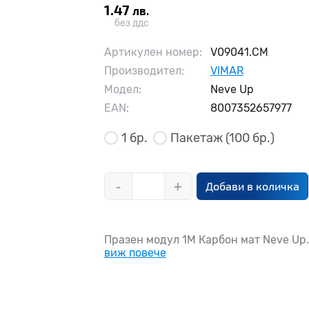
1.47
лв.
без ддс
Артикулен номер:
V09041.CM
Производител:
VIMAR
Модел:
Neve Up
EAN:
8007352657977
1 бр.
Пакетаж
(100 бр.)
-
+
Добави в количка
Празен модул 1M Карбон мат Neve Up..
виж повече