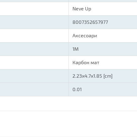
Neve Up
8007352657977
Аксесоари
1M
Карбон мат
2.23x4.7x1.85 [cm]
0.01