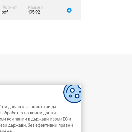
Формат
Размер
pdf
195.92
, ни даваш съгласието си да
а обработка на лични данни.
и към компании в държави извън ЕС и
 тези държави, без ефективни правни
време.