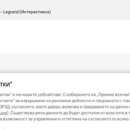
 - Legrand (Интерактивна)
тки“
итки“ и на нашите уебсайтове. С избирането на „Приеми всички“
тките“ за извършване на рекламни дейности и свързаната с тов
от ОРЗД, съгласието, което даваш, включва и предаването на данн
ция
). Съществува риск данните да бъдат достъпни от властите в
 възможност за управление и оттегляне на съгласието по всяко 