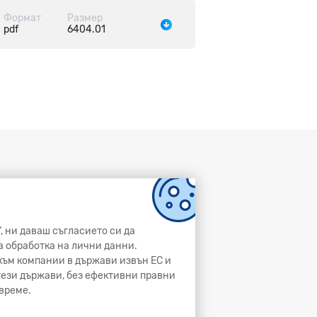
Формат
Размер
pdf
6404.01
, ни даваш съгласието си да
а обработка на лични данни.
и към компании в държави извън ЕС и
 тези държави, без ефективни правни
време.