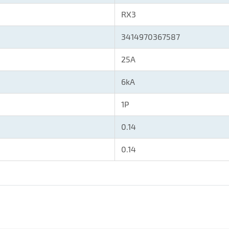
RX3
3414970367587
25A
6kA
1P
0.14
0.14