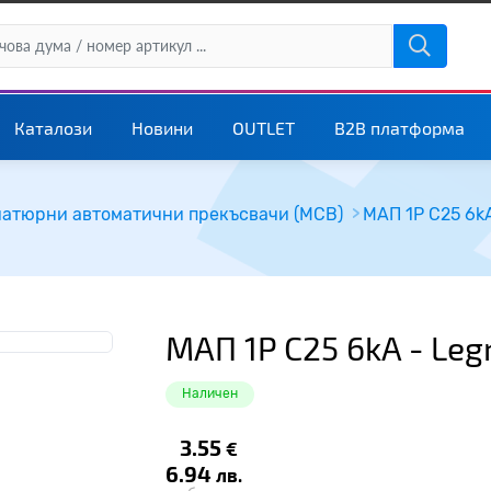
Каталози
Новини
OUTLET
B2B платформа
атюрни автоматични прекъсвачи (MCB)
МАП 1P C25 6k
МАП 1P C25 6kA - Leg
Наличен
3.55
€
6.94
лв.