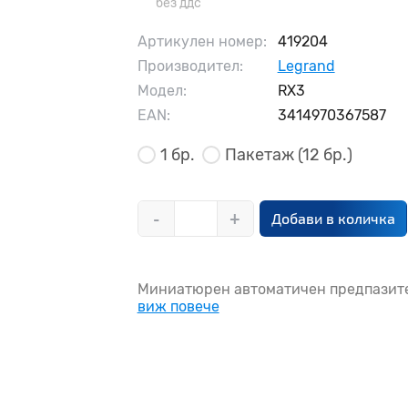
без ддс
Артикулен номер:
419204
Производител:
Legrand
Модел:
RX3
EAN:
3414970367587
1 бр.
Пакетаж
(12 бр.)
-
+
Добави в количка
Миниатюрен автоматичен предпазител
виж повече