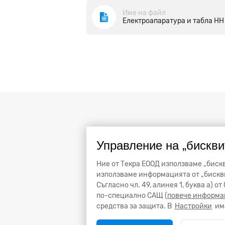
Име на файл
Електроапаратура и табла НН
Управление на „бискви
Ние от Текра ЕООД използваме „бискв
използваме информацията от „бискви
Съгласно чл. 49, алинея 1, буква а) 
по-специално САЩ (
повече информа
средства за защита. В
Настройки
има