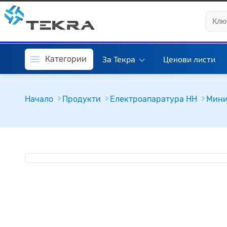
Категории
За Текра
Ценови листи
Начало
Продукти
Електроапаратура НН
Мини