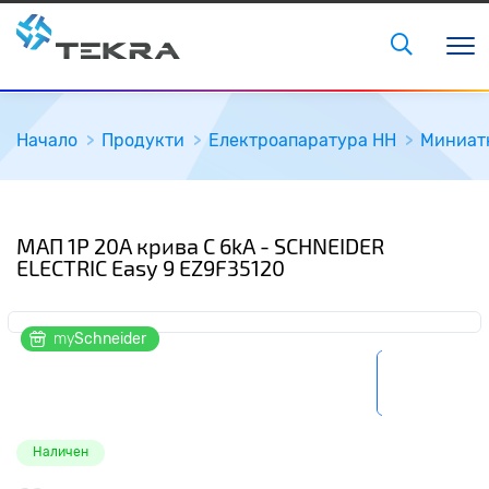
Начало
Продукти
Електроапаратура НН
Миниат
МАП 1P 20A крива С 6kA - SCHNEIDER
ELECTRIC Easy 9 EZ9F35120
my
Schneider
Наличен