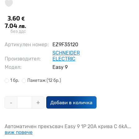
3.60
€
7.04
лв.
без ддс
Артикулен номер:
EZ9F35120
SCHNEIDER
Производител:
ELECTRIC
Модел:
Easy 9
1 бр.
Пакетаж
(12 бр.)
-
+
Добави в количка
Автоматичен прекъсвач Easy 9 1P 20A крива С 6kA...
виж повече