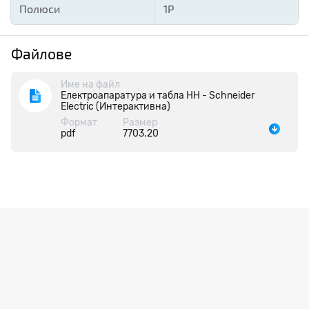
Полюси
1P
Файлове
Име на файл
Електроапаратура и табла НН - Schneider
Electric (Интерактивна)
Формат
Размер
pdf
7703.20