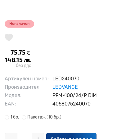
Неналичен
75.75
€
148.15
лв.
без ддс
Артикулен номер:
LED240070
Производител:
LEDVANCE
Модел:
PFM-100/24/P DIM
EAN:
4058075240070
1 бр.
Пакетаж
(10 бр.)
Добави в количка