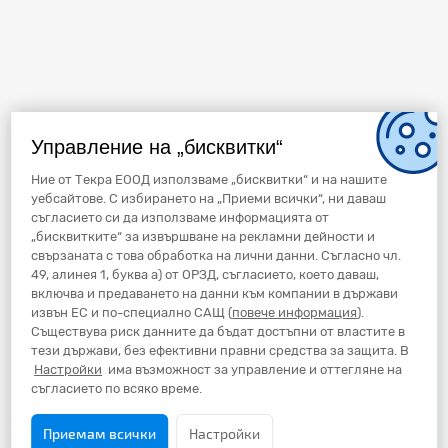
Управление на „бисквитки“
Ние от Текра ЕООД използваме „бисквитки“ и на нашите
уебсайтове. С избирането на „Приеми всички“, ни даваш
съгласието си да използваме информацията от
„бисквитките“ за извършване на рекламни дейности и
свързаната с това обработка на лични данни. Съгласно чл.
49, алинея 1, буква а) от ОРЗД, съгласието, което даваш,
включва и предаването на данни към компании в държави
извън ЕС и по-специално САЩ (
повече информация
).
Съществува риск данните да бъдат достъпни от властите в
тези държави, без ефективни правни средства за защита. В
Настройки
има възможност за управление и оттегляне на
съгласието по всяко време.
Приемам всички
Настройки