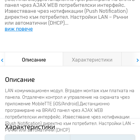
панел чрез AJAX WEB потребителски интерфейс.
Известяване чрез нотификации (Push Notification)
директно към потребител. Настройки LAN – Ръчни
или автоматични (DHCP)...
виж повече
Описание
Характеристики
Ф
Описание
LAN комуникационен модул. Вграден монтаж към платката на
панела. Отдалечен контрол и управление на охраната чрез
приложение MobileTTE (iOS/Android).Дистанционно
програмиране на BRAVO панел чрез AJAX WEB
потребителски интерфейс. Известяване чрез нотификации
(Push Notification) директно към потребител. Настройки LAN –
Характеристики
Ръчни или автоматични (DHCP)