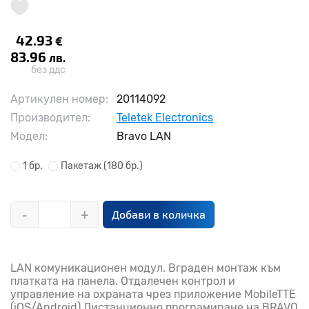
42.93
€
83.96
лв.
без ддс
Артикулен номер:
20114092
Производител:
Teletek Electronics
Модел:
Bravo LAN
1 бр.
Пакетаж
(180 бр.)
-
+
Добави в количка
LAN комуникационен модул. Вграден монтаж към
платката на панела. Отдалечен контрол и
управление на охраната чрез приложение MobileTTE
(iOS/Android).Дистанционно програмиране на BRAVO