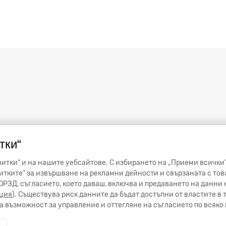
тки“
итки“ и на нашите уебсайтове. С избирането на „Приеми всички“
тките“ за извършване на рекламни дейности и свързаната с тов
от ОРЗД, съгласието, което даваш, включва и предаването на данн
ция
). Съществува риск данните да бъдат достъпни от властите в
 възможност за управление и оттегляне на съгласието по всяко 