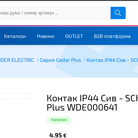
Каталози
Новини
OUTLET
B2B платформа
DER ELECTRIC
Серия Cedar Plus
Контак IP44 Сив - S
Контак IP44 Сив - S
Plus WDE000641
Наличен
4.95
€