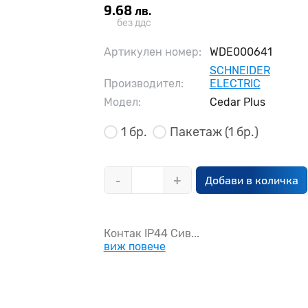
9.68
лв.
без ддс
Артикулен номер:
WDE000641
SCHNEIDER
Производител:
ELECTRIC
Модел:
Cedar Plus
1 бр.
Пакетаж
(1 бр.)
-
+
Добави в количка
Контак IP44 Сив...
виж повече