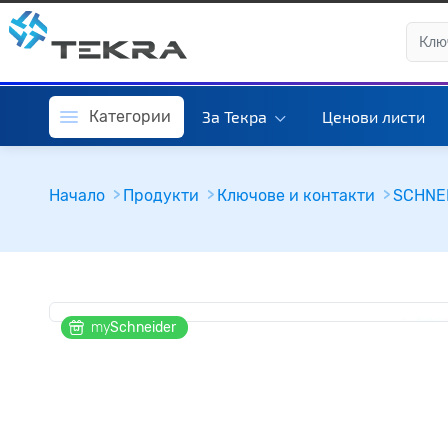
Категории
За Текра
Ценови листи
Начало
Продукти
Ключове и контакти
SCHNEI
my
Schneider