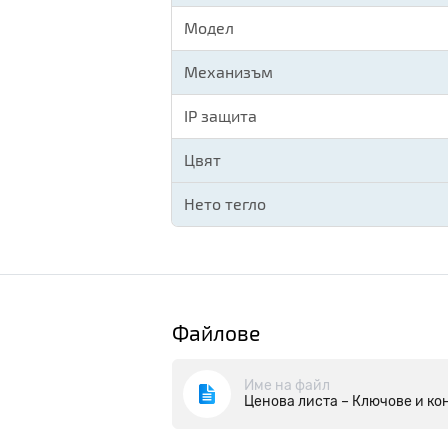
Модел
Механизъм
IP защита
Цвят
Нето тегло
Файлове
Име на файл
Ценова листа – Ключове и кон