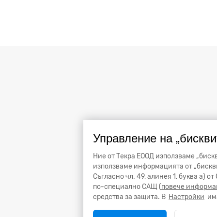
Управление на „бискви
Ние от Текра ЕООД използваме „бискв
използваме информацията от „бискви
Съгласно чл. 49, алинея 1, буква а) 
по-специално САЩ (
повече информа
средства за защита. В
Настройки
има