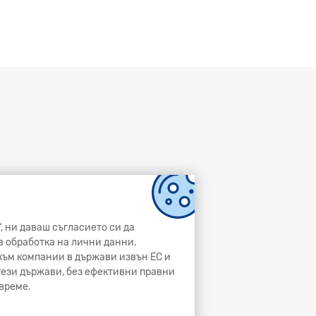
, ни даваш съгласието си да
а обработка на лични данни.
и към компании в държави извън ЕС и
 тези държави, без ефективни правни
време.