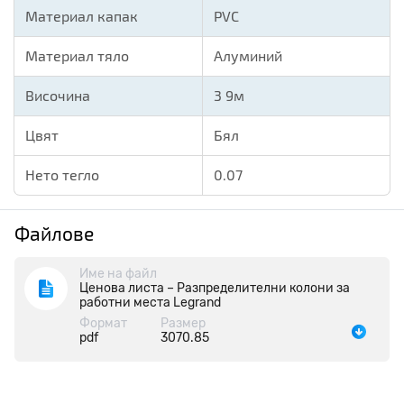
Материал капак
PVC
Материал тяло
Алуминий
Височина
3
9м
Цвят
Бял
Нето тегло
0.07
Файлове
Име на файл
Ценова листа – Разпределителни колони за
работни места Legrand
Формат
Размер
pdf
3070.85