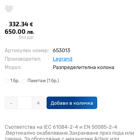
332.34
€
650.00
лв.
без ддс
Артикулен номер:
653013
Производител:
Legrand
Модел:
Разпределителна колона
1 бр.
Пакетаж
(1 бр.)
-
+
Добави в количка
Съответства на IEC 61084-2-4 и EN 50085-2-4
.Вертикално окабеляване.Захранване през пода или
тавана .За оборудване с механизми Arteor или