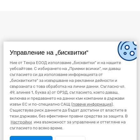
Управление на „бисквитки“
Ние от Текра ЕООД използваме „бисквитки“ и на нашите
уебсайтове. С избирането на „Приеми всички“, ни даваш
съгласието си да използваме информацията от
„бисквитките“ за извършване на рекламни дейности и
свързаната с това обработка на лични данни. Съгласно чл.
49, алинея 1, буква а) от ОРЗД, съгласието, което даваш,
включва и предаването на данни към компании в държави
извън ЕС и по-специално САЩ (
повече информация
).
Съществува риск данните да бъдат достъпни от властите в
тези държави, без ефективни правни средства за защита. В
Настройки
има възможност за управление и оттегляне на
съгласието по всяко време.