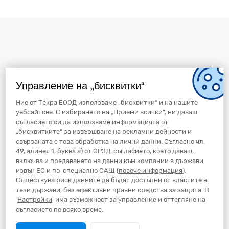
Управление на „бисквитки“
Ние от Текра ЕООД използваме „бисквитки“ и на нашите
уебсайтове. С избирането на „Приеми всички“, ни даваш
съгласието си да използваме информацията от
„бисквитките“ за извършване на рекламни дейности и
свързаната с това обработка на лични данни. Съгласно чл.
49, алинея 1, буква а) от ОРЗД, съгласието, което даваш,
включва и предаването на данни към компании в държави
извън ЕС и по-специално САЩ (
повече информация
).
Съществува риск данните да бъдат достъпни от властите в
тези държави, без ефективни правни средства за защита. В
Настройки
има възможност за управление и оттегляне на
съгласието по всяко време.