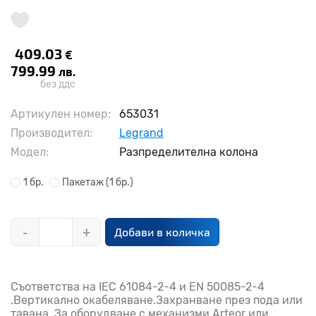
409.03
€
799.99
лв.
без ддс
Артикулен номер:
653031
Производител:
Legrand
Модел:
Разпределителна колона
1 бр.
Пакетаж
(1 бр.)
-
+
Добави в количка
Съответства на IEC 61084-2-4 и EN 50085-2-4
.Вертикално окабеляване.Захранване през пода или
тавана .За оборудване с механизми Arteor или