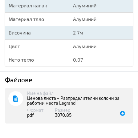
Материал капак
Алуминий
Материал тяло
Алуминий
Височина
2
7м
Цвят
Алуминий
Нето тегло
0.07
Файлове
Име на файл
Ценова листа – Разпределителни колони за
работни места Legrand
Формат
Размер
pdf
3070.85