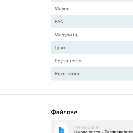
Модел
EAN
Модули бр.
Цвят
Бруто тегло
Нето тегло
Файлове
Име на файл
Ценова листа – Разпределите