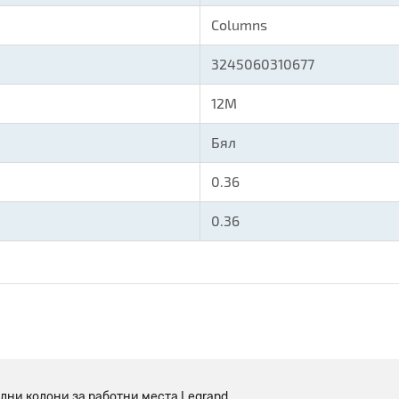
Columns
3245060310677
12M
Бял
0.36
0.36
лни колони за работни места Legrand