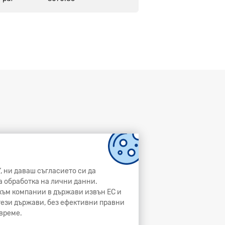
, ни даваш съгласието си да
а обработка на лични данни.
и към компании в държави извън ЕС и
 тези държави, без ефективни правни
време.