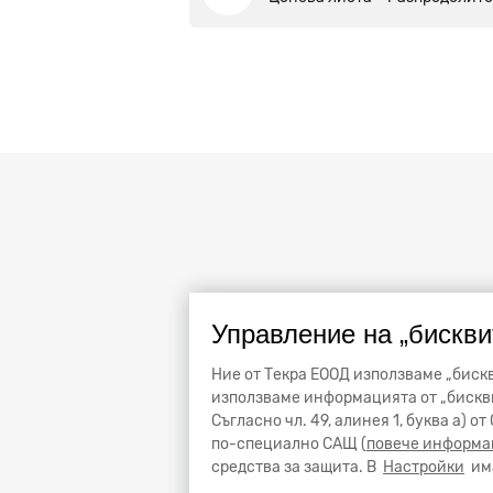
Управление на „бискви
Ние от Текра ЕООД използваме „бискв
използваме информацията от „бискви
Съгласно чл. 49, алинея 1, буква а) 
по-специално САЩ (
повече информа
средства за защита. В
Настройки
има