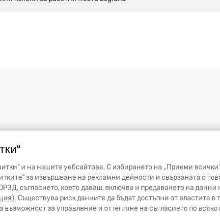
тки“
итки“ и на нашите уебсайтове. С избирането на „Приеми всички“
тките“ за извършване на рекламни дейности и свързаната с тов
от ОРЗД, съгласието, което даваш, включва и предаването на данн
ция
). Съществува риск данните да бъдат достъпни от властите в
 възможност за управление и оттегляне на съгласието по всяко 