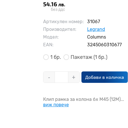
54.16
лв.
без ддс
Артикулен номер:
31067
Производител:
Legrand
Модел:
Columns
EAN:
3245060310677
1 бр.
Пакетаж
(1 бр.)
-
+
Добави в количка
Клип рамка за колона 6х М45 (12М)...
виж повече