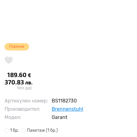
Поръчка
189.60
€
370.83
лв.
без ддс
Артикулен номер:
BS1182730
Производител:
Brennenstuhl
Модел:
Garant
1 бр.
Пакетаж
(1 бр.)