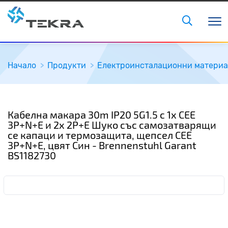
Начало
Продукти
Електроинсталационни матери
Кабелна макара 30m IP20 5G1.5 с 1x CEE
3P+N+E и 2x 2P+E Шуко със самозатварящи
се капаци и термозащита, щепсел CEE
3P+N+E, цвят Син - Brennenstuhl Garant
BS1182730