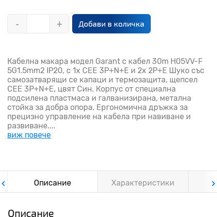
-
+
Добави в количка
Кабелна макара модел Garant с кабел 30m H05VV-F
5G1.5mm2 IP20, с 1x CEE 3P+N+E и 2x 2P+E Шуко със
самозатварящи се капаци и термозащита, щепсел
CEE 3P+N+E, цвят Син. Корпус от специална
подсилена пластмаса и галванизирана, метална
стойка за добра опора. Ергономична дръжка за
прецизно управление на кабела при навиване и
развиване....
виж повече
Описание
Характеристики
Ф
Описание