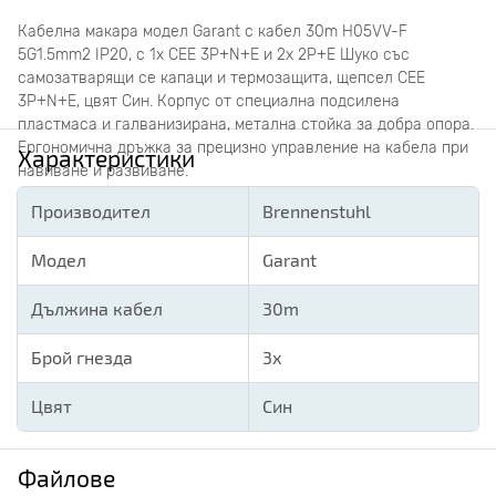
Кабелна макара модел Garant с кабел 30m H05VV-F
5G1.5mm2 IP20, с 1x CEE 3P+N+E и 2x 2P+E Шуко със
самозатварящи се капаци и термозащита, щепсел CEE
3P+N+E, цвят Син. Корпус от специална подсилена
пластмаса и галванизирана, метална стойка за добра опора.
Ергономична дръжка за прецизно управление на кабела при
Характеристики
навиване и развиване.
Производител
Brennenstuhl
Модел
Garant
Дължина кабел
30m
Брой гнезда
3х
Цвят
Син
Файлове