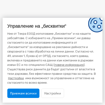
Управление на „бисквитки“
Ние от Текра ЕООД използваме „бисквитки“ и на нашите
уебсайтове. С избирането на „Приеми всички“, ни даваш
съгласието си да използваме информацията от
„бисквитките“ за извършване на рекламни дейности и
свързаната с това обработка на лични данни. Съгласно чл.
49, алинея 1, буква а) от ОРЗД, съгласието, което даваш,
включва и предаването на данни към компании в държави
извън ЕС и по-специално САЩ (
повече информация
).
Съществува риск данните да бъдат достъпни от властите в
тези държави, без ефективни правни средства за защита. В
Настройки
има възможност за управление и оттегляне на
съгласието по всяко време.
Приемам всички
Настройки