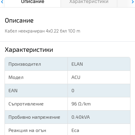
Описание
Характеристики
Ф
Описание
Кабел неекраниран 4х0.22 бял 100 m
Характеристики
Производител
ELAN
Модел
ACU
EAN
0
Съпротивление
96 Ω/km
Пробивно напрежение
0.40kVA
Реакция на огън
Eca