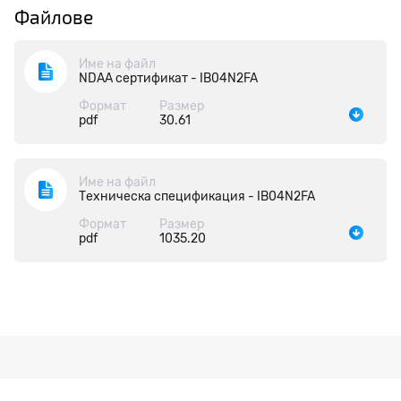
Файлове
Име на файл
NDAA сертификат - IB04N2FA
Формат
Размер
pdf
30.61
Име на файл
Техническа спецификация - IB04N2FA
Формат
Размер
pdf
1035.20