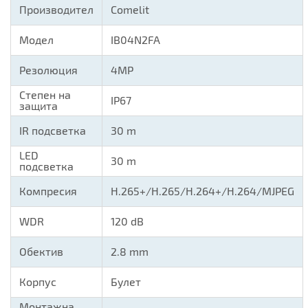
Производител
Comelit
Модел
IB04N2FA
Резолюция
4MP
Степен на
IP67
защита
IR подсветка
30 m
LED
30 m
подсветка
Компресия
H.265+/H.265/H.264+/H.264/MJPEG
WDR
120 dB
Обектив
2.8 mm
Корпус
Булет
Монтажна