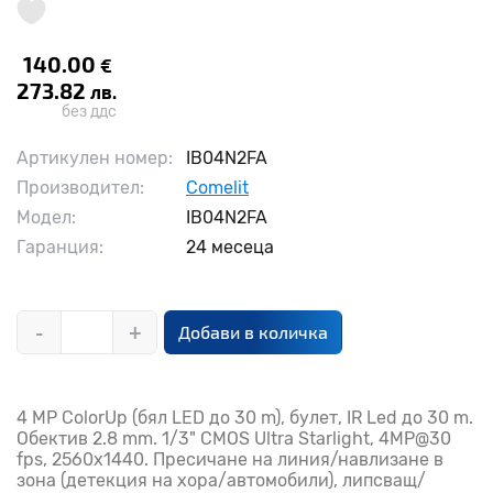
140.00
€
273.82
лв.
без ддс
Артикулен номер:
IB04N2FA
Производител:
Comelit
Модел:
IB04N2FA
Гаранция:
24 месеца
-
+
Добави в количка
4 MP ColorUp (бял LED до 30 m), булет, IR Led до 30 m.
Обектив 2.8 mm. 1/3" CMOS Ultra Starlight, 4MP@30
fps, 2560x1440. Прeсичане на линия/навлизане в
зона (детекция на хора/автомобили), липсващ/