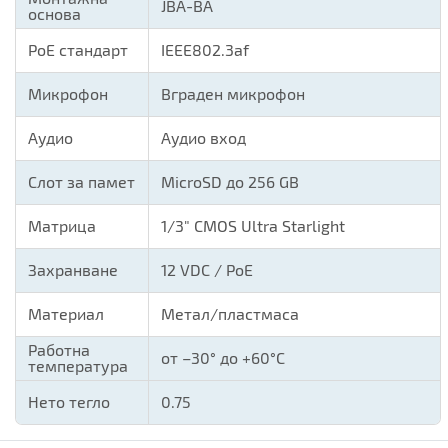
JBA-BA
основа
PoE стандарт
IEEE802.3af
Микрофон
Вграден микрофон
Аудио
Аудио вход
Слот за памет
MicroSD до 256 GB
Матрица
1/3" CMOS Ultra Starlight
Захранване
12 VDC / PoE
Материал
Метал/пластмаса
Работна
от –30° до +60°C
температура
Нето тегло
0.75