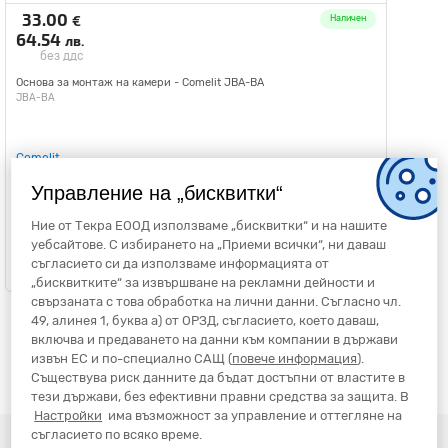
33.00
€
Наличен
64.54
лв.
без ддс
Основа за монтаж на камери - Comelit JBA-BA
JBA-BA
Comelit
JBA-BA
Управление на „бисквитки“
Ние от Текра ЕООД използваме „бисквитки“ и на нашите
уебсайтове. С избирането на „Приеми всички“, ни даваш
Добави в количка
съгласието си да използваме информацията от
„бисквитките“ за извършване на рекламни дейности и
свързаната с това обработка на лични данни. Съгласно чл.
49, алинея 1, буква а) от ОРЗД, съгласието, което даваш,
включва и предаването на данни към компании в държави
извън ЕС и по-специално САЩ (
повече информация
).
Съществува риск данните да бъдат достъпни от властите в
тези държави, без ефективни правни средства за защита. В
Настройки
има възможност за управление и оттегляне на
съгласието по всяко време.