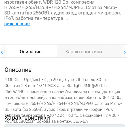
изоставен обект. WDR 120 Db, компресия
H.265+/H.265/H.264+/H.264/MJPEG. Слот за Micro-
SD карта (до 256GB), аудио вход, вграден микрофон.
IP67, работна температура ...
виж повече
Описание
Характеристики
Ф
Описание
4 MP ColorUp (бял LED до 30 m), булет, IR Led до 30 m.
Обектив 2.8 mm. 1/3" CMOS Ultra Starlight, 4MP@30 fps,
2560x1440. Прeсичане на линия/навлизане в зона (детекция
на хора/автомобили), липсващ/изоставен обект. WDR 120 Db,
компресия H.265+/H.265/H.264+/H.264/MJPEG. Слот за Micro-
SD карта (до 256GB), аудио вход, вграден микрофон. IP67,
работна температура –30 °C до +60 °C. Захранване 12 VDC /
Характеристики
PoE IEEE802.3af. Основа за монтаж: JBA-BA