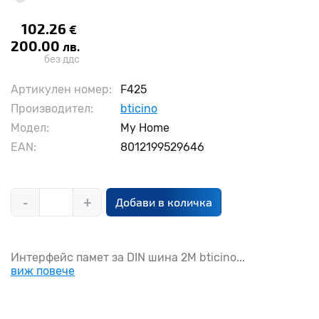
102.26
€
200.00
лв.
без ддс
Артикулен номер:
F425
Производител:
bticino
Модел:
My Home
EAN:
8012199529646
-
+
Добави в количка
Интерфейс памет за DIN шина 2М bticino...
виж повече