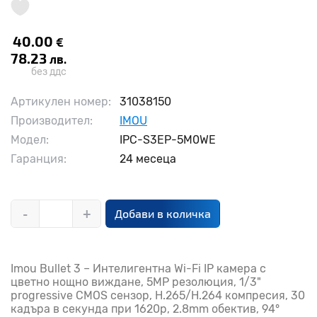
40.00
€
78.23
лв.
без ддс
Артикулен номер:
31038150
Производител:
IMOU
Модел:
IPC-S3EP-5M0WE
Гаранция:
24 месеца
-
+
Добави в количка
Imou Bullet 3 – Интелигентна Wi-Fi IP камера с
цветно нощно виждане, 5MP резолюция, 1/3"
progressive CMOS сензор, H.265/H.264 компресия, 30
кадъра в секунда при 1620p, 2.8mm обектив, 94°