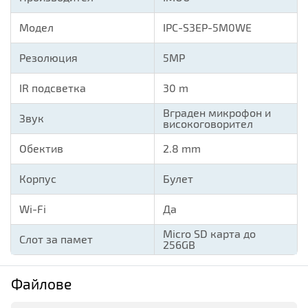
Модел
IPC-S3EP-5M0WE
Резолюция
5MP
IR подсветка
30 m
Вграден микрофон и
Звук
високоговорител
Обектив
2.8 mm
Корпус
Булет
Wi-Fi
Да
Micro SD карта до
Слот за памет
256GB
Файлове