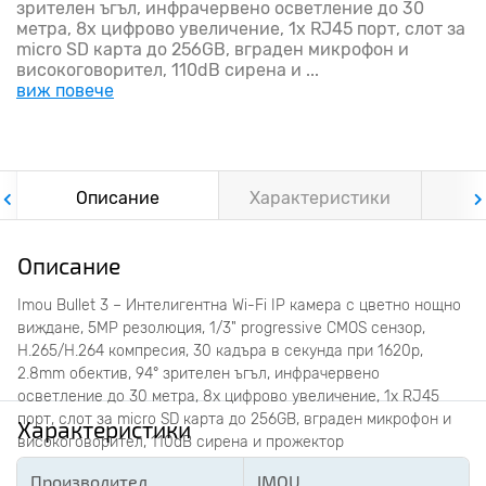
зрителен ъгъл, инфрачервено осветление до 30
метра, 8x цифрово увеличение, 1x RJ45 порт, слот за
micro SD карта до 256GB, вграден микрофон и
високоговорител, 110dB сирена и ...
виж повече
Описание
Характеристики
Ф
Описание
Imou Bullet 3 – Интелигентна Wi-Fi IP камера с цветно нощно
виждане, 5MP резолюция, 1/3" progressive CMOS сензор,
H.265/H.264 компресия, 30 кадъра в секунда при 1620p,
2.8mm обектив, 94° зрителен ъгъл, инфрачервено
осветление до 30 метра, 8x цифрово увеличение, 1x RJ45
порт, слот за micro SD карта до 256GB, вграден микрофон и
Характеристики
високоговорител, 110dB сирена и прожектор
Производител
IMOU