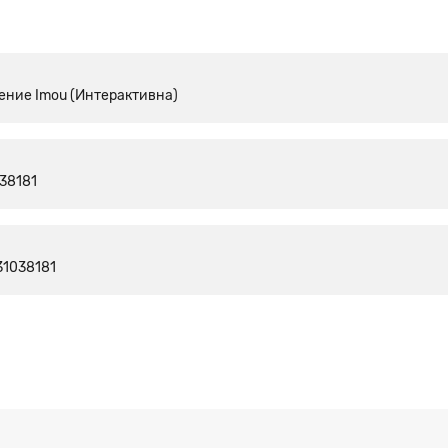
ение Imou (Интерактивна)
038181
31038181