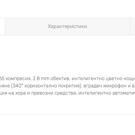
Характеристики
265 компресия, 2.8 mm обектив, интелигентно цветно нощн
аняне (340° хоризонтално покритие), вграден микрофон и 
текция на хора и превозни средства, интелигентно автомат