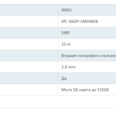
IMOU
IPC-S6DP-5M0WEB
5MP
25 m
Вграден микрофон и висок
2.8 mm
Да
Micro SD карта до 512GB