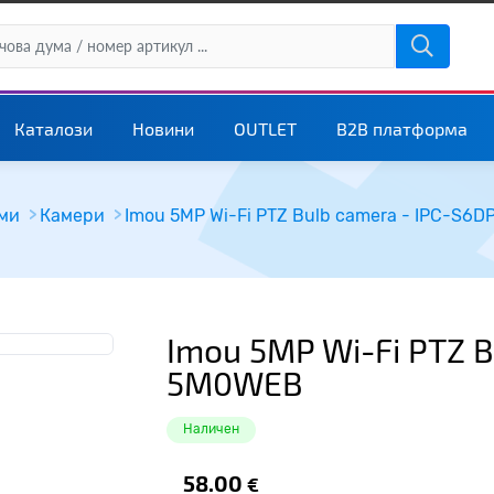
Каталози
Новини
OUTLET
B2B платформа
еми
Камери
Imou 5MP Wi-Fi PTZ Bulb camera - IPC-S6
Imou 5MP Wi-Fi PTZ B
5M0WEB
Наличен
58.00
€