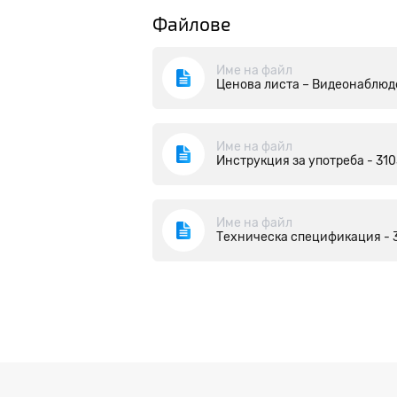
Файлове
Име на файл
Ценова листа – Видеонаблюд
Име на файл
Инструкция за употреба - 31
Име на файл
Техническа спецификация - 