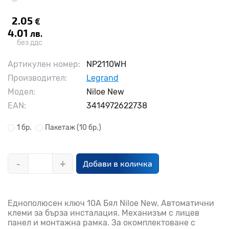
2.05
€
4.01
лв.
без ддс
Артикулен номер:
NP2110WH
Производител:
Legrand
Модел:
Niloe New
EAN:
3414972622738
1 бр.
Пакетаж
(10 бр.)
-
+
Добави в количка
Еднополюсен ключ 10A Бял Niloe New. Автоматични
клеми за бърза инсталация. Механизъм с лицев
панел и монтажна рамка. За окомплектоване с