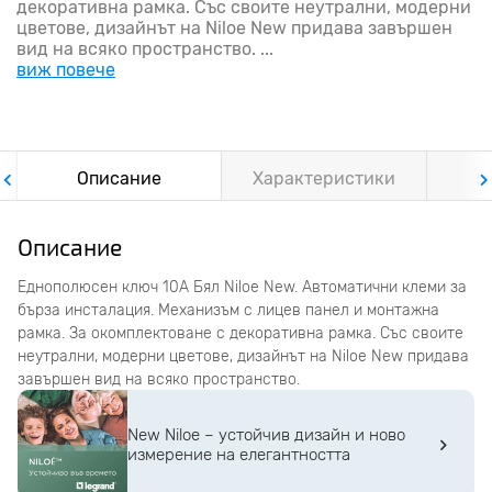
декоративна рамка. Със своите неутрални, модерни
цветове, дизайнът на Niloe New придава завършен
вид на всяко пространство. ...
виж повече
Описание
Характеристики
Ф
Описание
Еднополюсен ключ 10A Бял Niloe New. Автоматични клеми за
бърза инсталация. Механизъм с лицев панел и монтажна
рамка. За окомплектоване с декоративна рамка. Със своите
неутрални, модерни цветове, дизайнът на Niloe New придава
завършен вид на всяко пространство.
New Niloe – устойчив дизайн и ново
измерение на елегантността