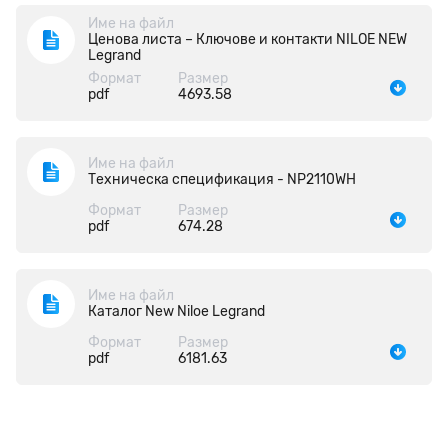
Име на файл
Ценова листа – Ключове и контакти NILOE NEW
Legrand
Формат
Размер
pdf
4693.58
Име на файл
Техническа спецификация - NP2110WH
Формат
Размер
pdf
674.28
Име на файл
Каталог New Niloe Legrand
Формат
Размер
pdf
6181.63