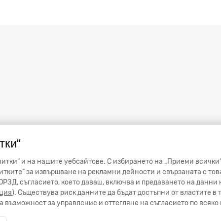
тки“
итки“ и на нашите уебсайтове. С избирането на „Приеми всички“
тките“ за извършване на рекламни дейности и свързаната с тов
от ОРЗД, съгласието, което даваш, включва и предаването на данн
ция
). Съществува риск данните да бъдат достъпни от властите в
 възможност за управление и оттегляне на съгласието по всяко 