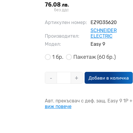
76.08
лв.
без ддс
Артикулен номер:
EZ9D35620
SCHNEIDER
Производител:
ELECTRIC
Модел:
Easy 9
1 бр.
Пакетаж
(60 бр.)
-
+
Добави в количка
Авт. прекъсвач с деф. защ. Easy 9 1P 
виж повече