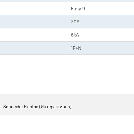
Easy 9
20A
6kA
1P+N
 Schneider Electric (Интерактивна)