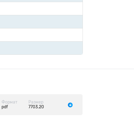
Формат
Размер
pdf
7703.20