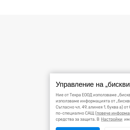
Управление на „бискви
Ние от Текра ЕООД използваме „бискв
използваме информацията от „бискви
Съгласно чл. 49, алинея 1, буква а) 
по-специално САЩ (
повече информа
средства за защита. В
Настройки
има