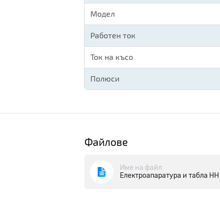
Модел
Работен ток
Ток на късо
Полюси
Файлове
Име на файл
Електроапаратура и табла НН -