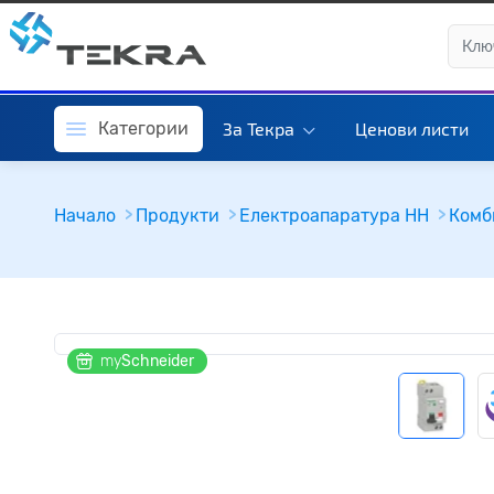
Категории
За Текра
Ценови листи
Начало
Продукти
Електроапаратура НН
Комб
my
Schneider