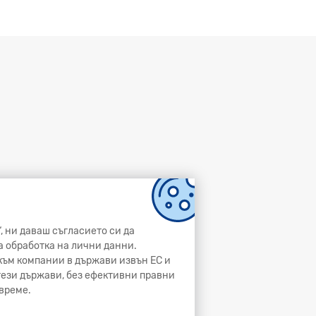
, ни даваш съгласието си да
а обработка на лични данни.
и към компании в държави извън ЕС и
 тези държави, без ефективни правни
време.