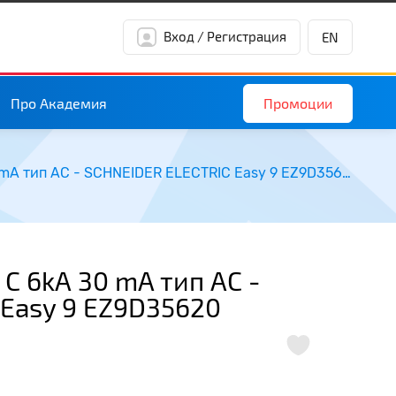
Вход / Регистрация
EN
Промоции
Про Академия
ДТЗ 1P + N 20А крива С 6kА 30 mA тип АС - SCHNEIDER ELECTRIC Easy 9 EZ9D35620
 С 6kА 30 mA тип АС -
Easy 9 EZ9D35620