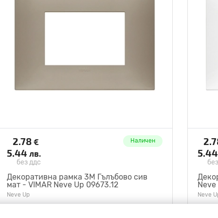
2.78
2.
€
Наличен
5.44
5.4
лв.
без ддс
без
Декоративна рамка 3M Гълъбово сив
Деко
мат - VIMAR Neve Up 09673.12
Neve 
Neve Up
Neve U
VIMAR
VIMA
V09673.12