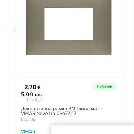
2.78
€
Наличен
5.44
лв.
без ддс
Декоративна рамка 3M Глина мат -
VIMAR Neve Up 09673.13
Neve Up
VIMAR
V09673.13