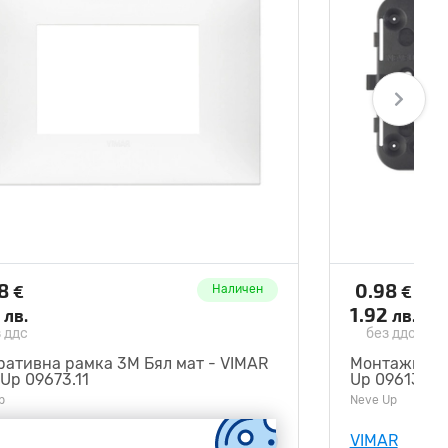
78
0.98
€
€
Наличен
4
1.92
лв.
лв.
 ддс
без ддс
ративна рамка 3M Бял мат - VIMAR
Монтажна ра
Up 09673.11
Up 09613
p
Neve Up
R
VIMAR
V09673.11