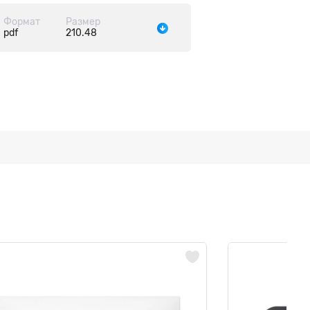
Формат
Размер
pdf
210.48