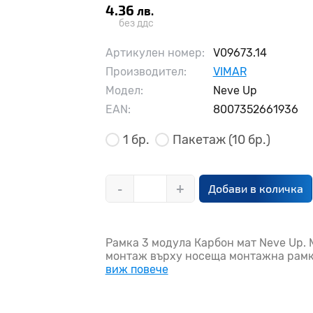
4.36
лв.
без ддс
Артикулен номер:
V09673.14
Производител:
VIMAR
Модел:
Neve Up
EAN:
8007352661936
1 бр.
Пакетаж
(10 бр.)
-
+
Добави в количка
Рамка 3 модула Карбон мат Neve Up.
монтаж върху носеща монтажна рамка
виж повече