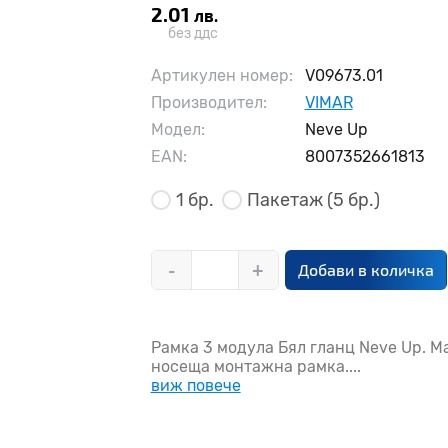
2.01
лв.
без ддс
Артикулен номер:
V09673.01
Производител:
VIMAR
Модел:
Neve Up
EAN:
8007352661813
1 бр.
Пакетаж
(5 бр.)
-
+
Добави в количка
Рамка 3 модула Бял гланц Neve Up. 
носеща монтажна рамка....
виж повече