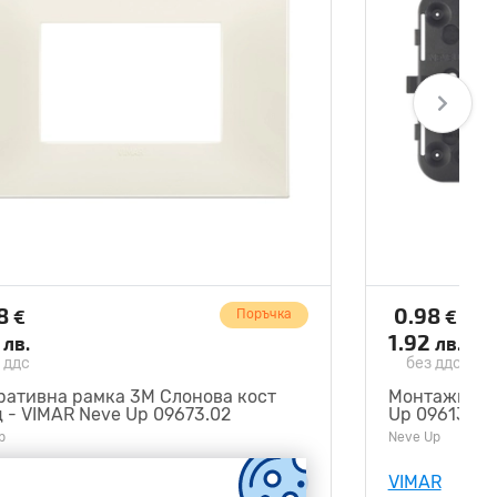
28
0.98
€
€
Поръчка
0
1.92
лв.
лв.
 ддс
без ддс
ративна рамка 3M Слонова кост
Монтажна ра
 - VIMAR Neve Up 09673.02
Up 09613
p
Neve Up
R
VIMAR
V09673.02