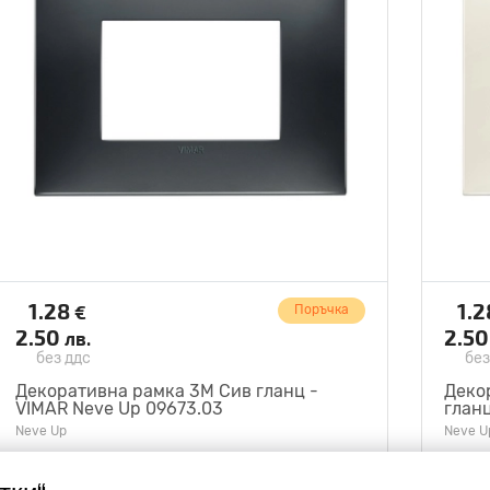
1.28
1.
€
Поръчка
2.50
2.5
лв.
без ддс
без
Декоративна рамка 3M Сив гланц -
Деко
VIMAR Neve Up 09673.03
гланц
Neve Up
Neve U
VIMAR
VIMA
V09673.03