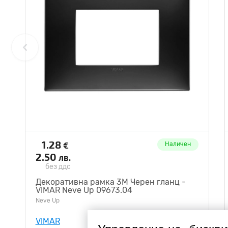
1.28
€
Наличен
2.50
лв.
без ддс
Декоративна рамка 3M Черен гланц -
VIMAR Neve Up 09673.04
Neve Up
VIMAR
V09673.04