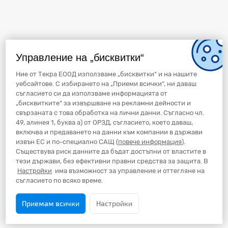
Управление на „бисквитки“
Ние от Текра ЕООД използваме „бисквитки“ и на нашите
уебсайтове. С избирането на „Приеми всички“, ни даваш
съгласието си да използваме информацията от
„бисквитките“ за извършване на рекламни дейности и
свързаната с това обработка на лични данни. Съгласно чл.
49, алинея 1, буква а) от ОРЗД, съгласието, което даваш,
включва и предаването на данни към компании в държави
извън ЕС и по-специално САЩ (
повече информация
).
Съществува риск данните да бъдат достъпни от властите в
тези държави, без ефективни правни средства за защита. В
Настройки
има възможност за управление и оттегляне на
съгласието по всяко време.
Приемам всички
Настройки