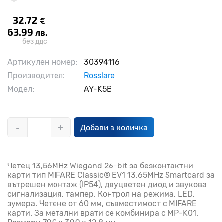
32.72
€
63.99
лв.
без ддс
Артикулен номер:
30394116
Производител:
Rosslare
Модел:
AY-K5B
-
+
Добави в количка
Четец 13,56MHz Wiegand 26-bit за безконтактни
карти тип MIFARE Classic® EV1 13.65MHz Smartcard за
вътрешен монтаж (IP54), двуцветен диод и звукова
сигнализация, тампер. Контрол на режима, LED,
зумера. Четене от 60 мм, съвместимост с MIFARE
карти. За метални врати се комбинира с MP-K01.