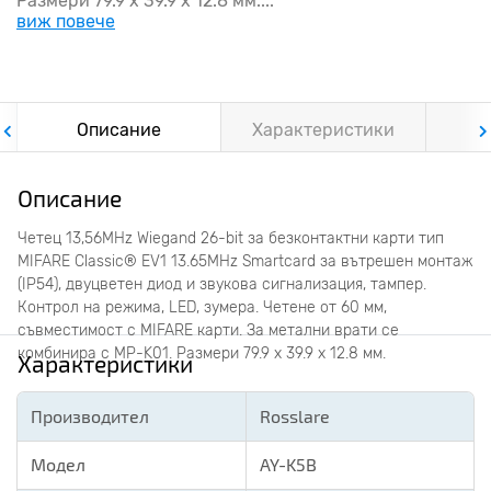
Размери 79.9 x 39.9 x 12.8 мм....
виж повече
Описание
Характеристики
Ф
Описание
Четец 13,56MHz Wiegand 26-bit за безконтактни карти тип
MIFARE Classic® EV1 13.65MHz Smartcard за вътрешен монтаж
(IP54), двуцветен диод и звукова сигнализация, тампер.
Контрол на режима, LED, зумера. Четене от 60 мм,
съвместимост с MIFARE карти. За метални врати се
комбинира с MP-K01. Размери 79.9 x 39.9 x 12.8 мм.
Характеристики
Производител
Rosslare
Модел
AY-K5B