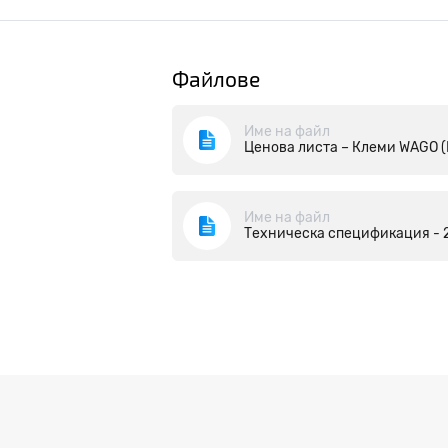
Файлове
Име на файл
Ценова листа – Клеми WAGO 
Име на файл
Техническа спецификация - 