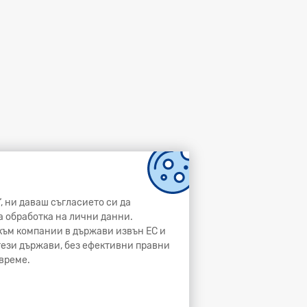
, ни даваш съгласието си да
а обработка на лични данни.
и към компании в държави извън ЕС и
 тези държави, без ефективни правни
време.