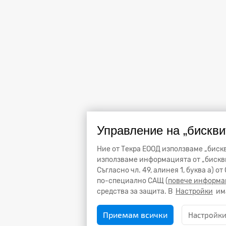
Управление на „бискви
Ние от Текра ЕООД използваме „бискв
използваме информацията от „бискви
Съгласно чл. 49, алинея 1, буква а) 
по-специално САЩ (
повече информа
средства за защита. В
Настройки
има
Приемам всички
Настройк