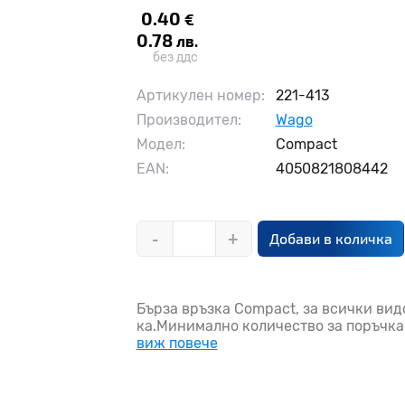
0.40
€
0.78
лв.
без ддс
Артикулен номер:
221-413
Производител:
Wago
Модел:
Compact
EAN:
4050821808442
-
+
Добави в количка
Бърза връзка Compact, за всички видо
ка.Минимално количество за поръчка 5
виж повече