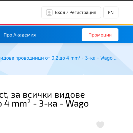
Вход / Регистрация
EN
Промоции
Про Академия
Бърза връзка Compact, за всички видове проводници от 0,2 до 4 mm² - 3-ка - Wago Compact 221-413
t, за всички видове
о 4 mm² - 3-ка - Wago