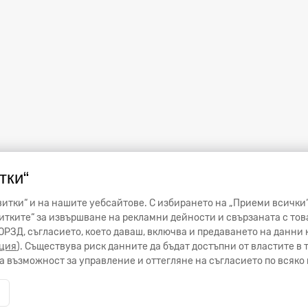
тки“
итки“ и на нашите уебсайтове. С избирането на „Приеми всички“
тките“ за извършване на рекламни дейности и свързаната с тов
от ОРЗД, съгласието, което даваш, включва и предаването на данн
ция
). Съществува риск данните да бъдат достъпни от властите в
 възможност за управление и оттегляне на съгласието по всяко 
и