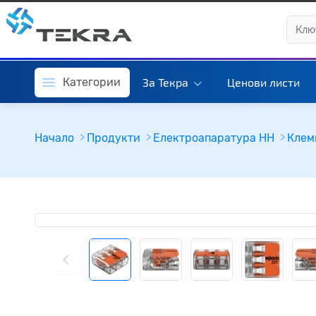
Категории
За Текра
Ценови листи
Начало
Продукти
Електроапаратура НН
Клем