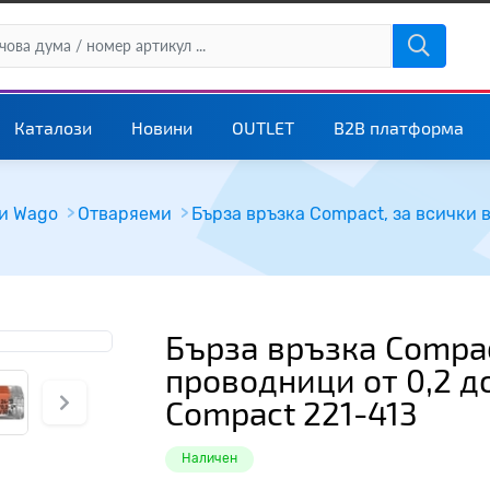
Каталози
Новини
OUTLET
B2B платформа
и Wago
Отваряеми
Бърза връзка Compac
проводници от 0,2 д
Compact 221-413
Наличен