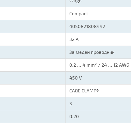
Wago
Compact
4050821808442
32 А
За меден проводник
0,2 … 4 mm² / 24 … 12 AWG
450 V
CAGE CLAMP®
3
0.20