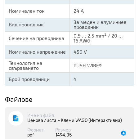
Номинален ток
24 А
За меден и алуминиев
Вид проводник
проводник
0,5 … 2,5 mm² / 20 …
Сечение на проводника
16 AWG
Номинално напрежение
450 V
Технология на
PUSH WIRE®
свързването
Брой проводници
4
Файлове
Име на файл
Ценова листа – Клеми WAGO (Интерактивна)
Формат
Размер
pdf
1494.05