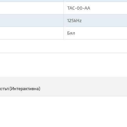
TAC-00-AA
125kHz
Бял
остъп (Интерактивна)