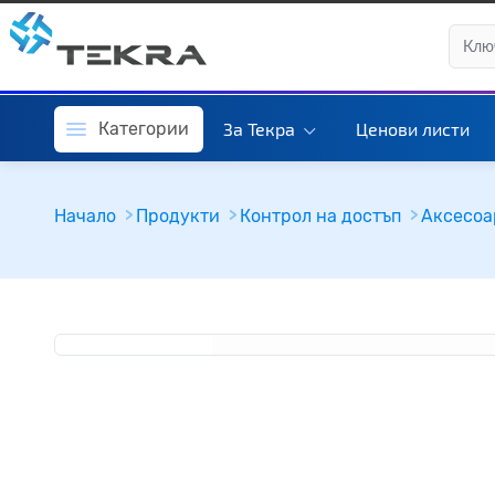
Категории
За Текра
Ценови листи
Начало
Продукти
Контрол на достъп
Аксесоа