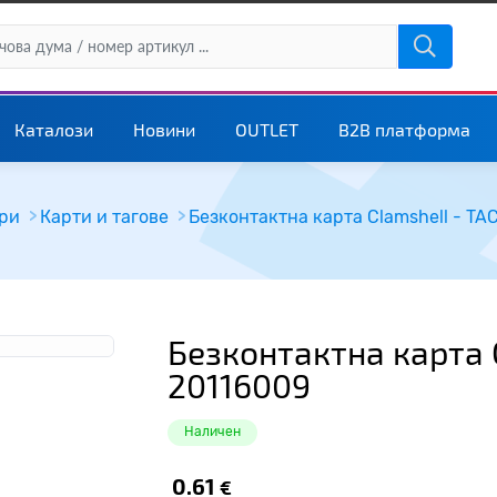
Каталози
Новини
OUTLET
B2B платформа
ри
Карти и тагове
Безконтактна карта Clamshell - T
Безконтактна карта 
20116009
Наличен
0.61
€