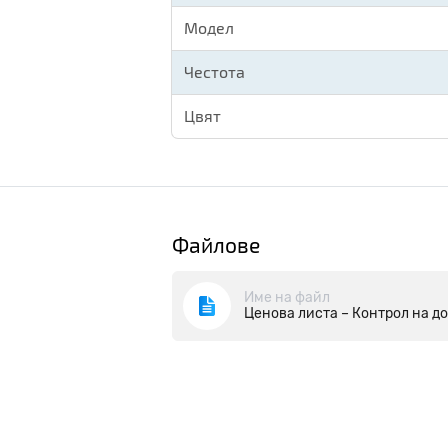
Модел
Честота
Цвят
Файлове
Име на файл
Ценова листа – Контрол на д