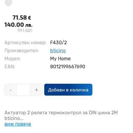
71.58
€
140.00
лв.
без ддс
Артикулен номер:
F430/2
Производител:
bticino
Модел:
My Home
EAN:
8012199667690
-
+
Добави в количка
Актуатор 2 релета термоконтрол за DIN шина 2М
bticino...
виж повече