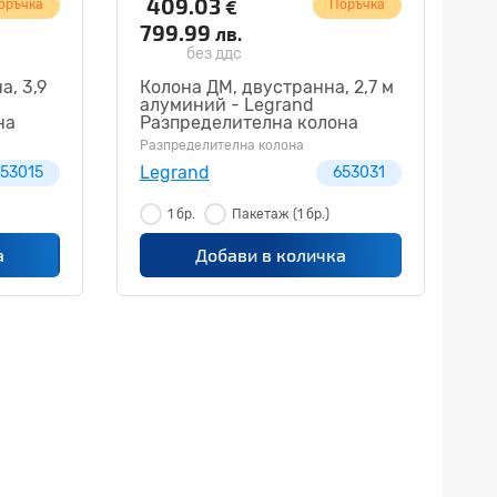
409.03
€
оръчка
Поръчка
799.99
лв.
без ддс
а, 3,9
Колона ДМ, двустранна, 2,7 м
алуминий - Legrand
на
Разпределителна колона
653031
Разпределителна колона
Legrand
53015
653031
1 бр.
Пакетаж
(1 бр.)
а
Добави в количка