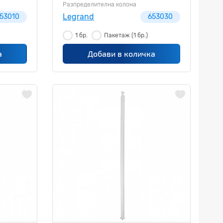
653030
Разпределителна колона
Legrand
53010
653030
1 бр.
Пакетаж
(1 бр.)
а
Добави в количка