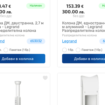
3.47
153.39
€
€
Наличен
Н
.00
300.00
лв.
лв.
без ддс
без ддс
а ДМ, двустранна, 2,7 м
Колона ДМ, едностранн
 - Legrand
м алуминий - Legrand
ределителна колона
Разпределителна коло
32
653001
делителна колона
Разпределителна колона
and
Legrand
653032
6
р.
Пакетаж
(1 бр.)
1 бр.
Пакетаж
(1 бр.)
Добави в количка
Добави в количк