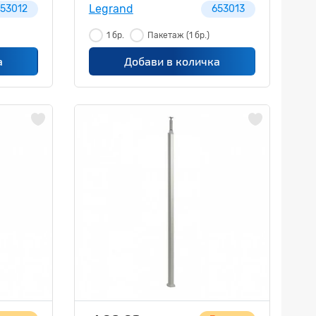
Legrand
53012
653013
1 бр.
Пакетаж
(1 бр.)
а
Добави в количка