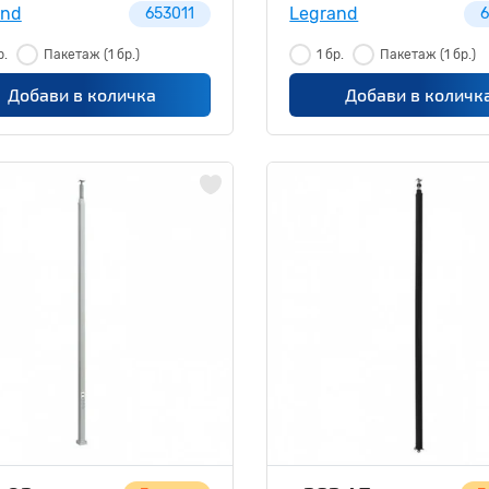
and
Legrand
653011
6
р.
Пакетаж
(1 бр.)
1 бр.
Пакетаж
(1 бр.)
Добави в количка
Добави в количк