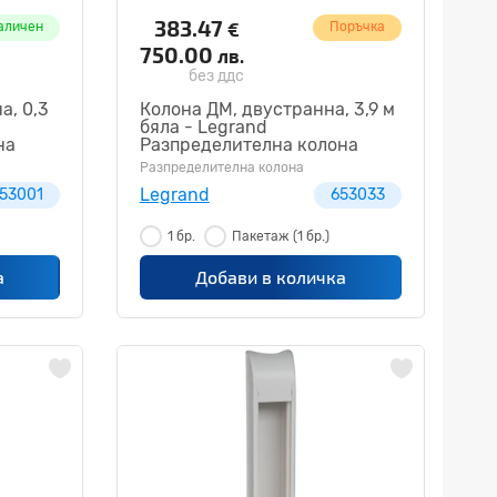
383.47
€
аличен
Поръчка
750.00
лв.
без ддс
а, 0,3
Колона ДМ, двустранна, 3,9 м
бяла - Legrand
на
Разпределителна колона
653033
Разпределителна колона
Legrand
53001
653033
1 бр.
Пакетаж
(1 бр.)
а
Добави в количка