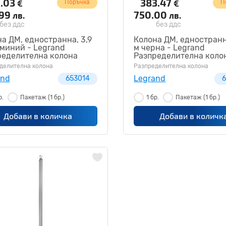
.03
383.47
€
€
Поръчка
П
.99
750.00
лв.
лв.
без ддс
без ддс
а ДМ, едностранна, 3,9
Колона ДМ, едностранн
миний - Legrand
м черна - Legrand
ределителна колона
Разпределителна коло
14
653015
делителна колона
Разпределителна колона
and
Legrand
653014
6
р.
Пакетаж
(1 бр.)
1 бр.
Пакетаж
(1 бр.)
Добави в количка
Добави в количк