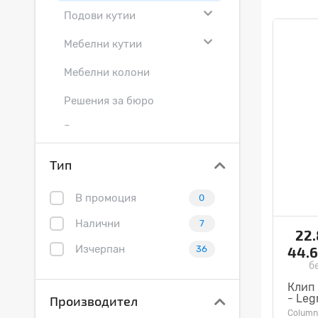
Подови кутии
Мебелни кутии
Мебелни колони
Решения за бюро
Решения за стена
Интерактивни дисплеи
Тип
В промоция
0
Налични
7
22
Изчерпан
44.
36
б
Клип 
- Leg
Производител
Column