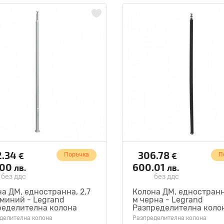
2.34
306.78
€
€
Поръчка
П
.00
600.01
лв.
лв.
без ддс
без ддс
а ДМ, едностранна, 2,7
Колона ДМ, едностранна
миний - Legrand
м черна - Legrand
ределителна колона
Разпределителна коло
11
653012
делителна колона
Разпределителна колона