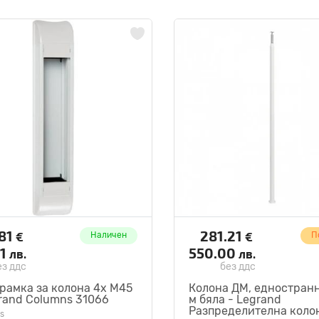
.81
281.21
€
€
Наличен
П
61
550.00
лв.
лв.
ез ддс
без ддс
рамка за колона 4х М45
Колона ДМ, едностранна
rand Columns 31066
м бяла - Legrand
Разпределителна коло
s