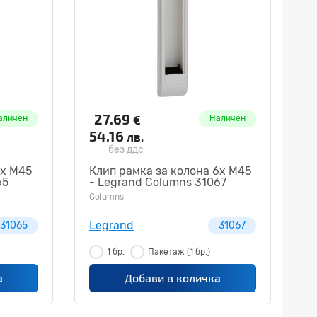
27.69
€
аличен
Наличен
54.16
лв.
без ддс
2х М45
Клип рамка за колона 6х М45
65
- Legrand Columns 31067
Columns
Legrand
31065
31067
1 бр.
Пакетаж
(1 бр.)
а
Добави в количка