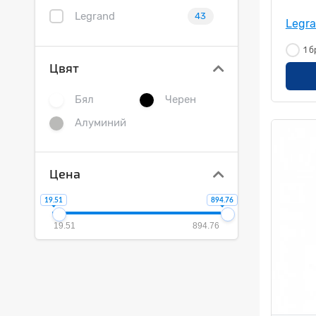
Legrand
43
Legr
1 б
Цвят
Бял
Черен
Алуминий
Цена
19.51
894.76
19.51
894.76