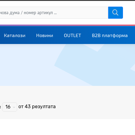
Каталози
Новини
OUTLET
B2B платформа
:
от 43
резултата
16