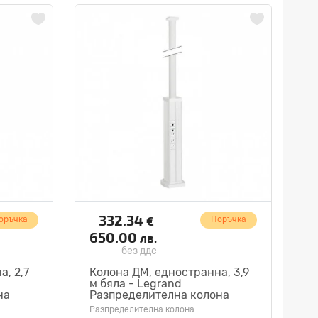
332.34
€
оръчка
Поръчка
650.00
лв.
без ддс
, 2,7
Колона ДМ, едностранна, 3,9
м бяла - Legrand
на
Разпределителна колона
653013
Разпределителна колона