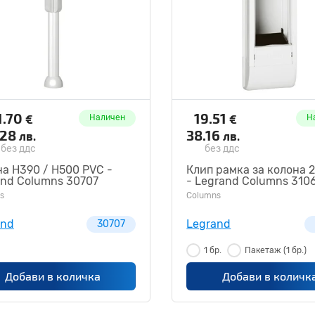
1.70
19.51
€
€
Наличен
Н
.28
38.16
лв.
лв.
без ддс
без ддс
а Н390 / Н500 PVC -
Клип рамка за колона 
and Columns 30707
- Legrand Columns 310
s
Columns
and
Legrand
30707
1 бр.
Пакетаж
(1 бр.)
Добави в количка
Добави в количк