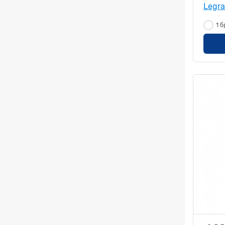
Legr
1 б