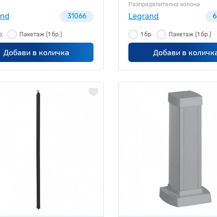
653010
Разпределителна колона
and
Legrand
31066
6
р.
Пакетаж
(1 бр.)
1 бр.
Пакетаж
(1 бр.)
Добави в количка
Добави в количк