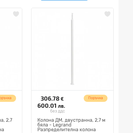
306.78
€
оръчка
Поръчка
600.01
лв.
без ддс
, 2,7
Колона ДМ, двустранна, 2,7 м
бяла - Legrand
на
Разпределителна колона