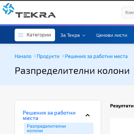
Категории
За Текра
Ценови листи
Начало
Продукти
Решения за работни места
Разпределителни колони
Резултати
Решения за работни
места
Разпределителни
колони