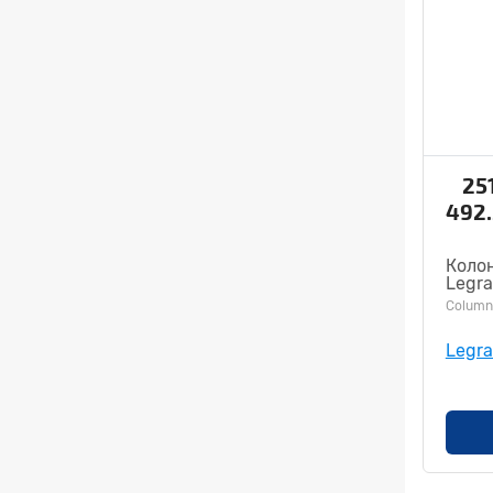
25
492
Колон
Legr
Column
Legr