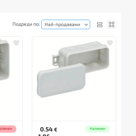
Подреди по:
Най-продавани
0.54
€
аличен
Наличен