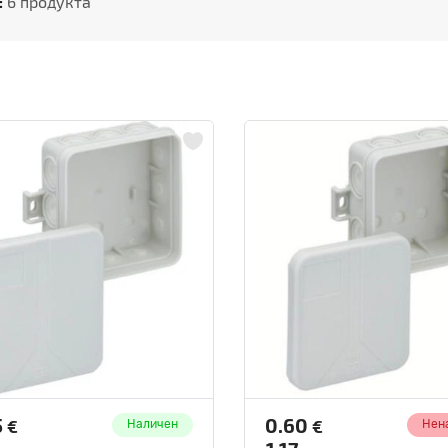
:
6 продукта
5
0.60
€
€
Наличен
Нен