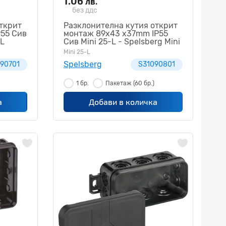
1.06
лв.
без ддс
ткрит
Разклонителна кутия открит
P55 Сив
монтаж 89x43 x37mm IP55
-L
Сив Mini 25-L - Spelsberg Mini
25-L S31090801
Mini 25-L
Spelsberg
90701
S31090801
1 бр.
Пакетаж
(60 бр.)
а
Добави в количка