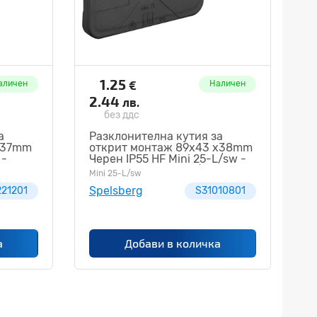
1.25
€
аличен
Наличен
2.44
лв.
без ддс
а
Разклонителна кутия за
x37mm
открит монтаж 89x43 x38mm
 -
Черен IP55 HF Mini 25-L/sw -
Spelsberg Mini 25-L/sw
Mini 25-L/sw
S31010801
Spelsberg
21201
S31010801
а
Добави в количка