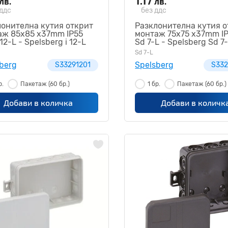
1.17
лв.
лв.
 ддс
без ддс
лонителна кутия открит
Разклонителна кутия о
аж 85x85 x37mm IP55
монтаж 75x75 x37mm I
 12-L - Spelsberg i 12-L
Sd 7-L - Spelsberg Sd 7
91201
S33290701
Sd 7-L
berg
Spelsberg
S33291201
S332
р.
Пакетаж
(60 бр.)
1 бр.
Пакетаж
(60 бр.)
Добави в количка
Добави в количк