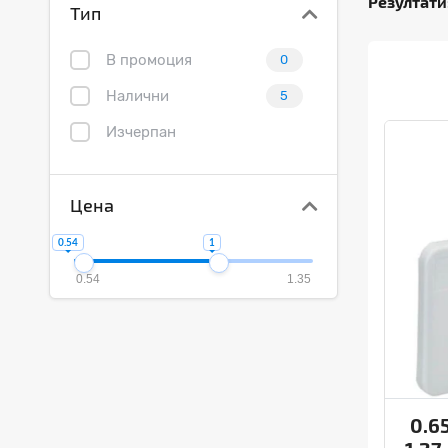
Резултати
Тип
В промоция
0
Налични
5
Изчерпан
Цена
0.54
1
0.54
1.35
0.6