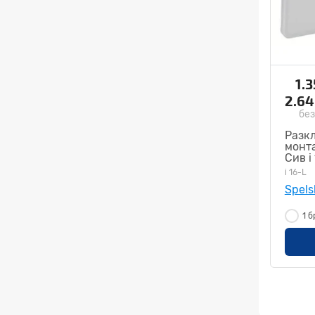
1.
2.6
без
Разк
монт
Сив i
S333
i 16-L
Spels
1 б