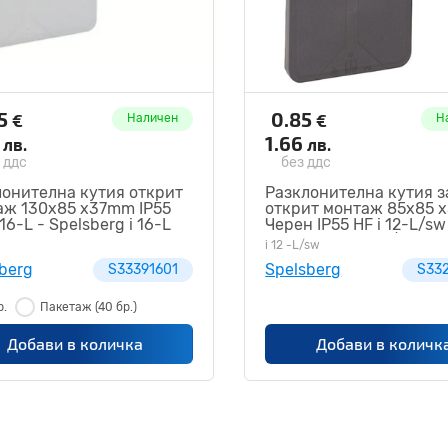
35
0.85
€
€
Наличен
Н
4
1.66
лв.
лв.
 ддс
без ддс
лонителна кутия открит
Разклонителна кутия з
аж 130x85 x37mm IP55
открит монтаж 85x85 
 16-L - Spelsberg i 16-L
Черен IP55 HF i 12-L/sw
91601
Spelsberg i 12 -L/sw
i 12 -L/sw
S33221201
berg
Spelsberg
S33391601
S332
р.
Пакетаж
(40 бр.)
Добави в количка
Добави в количк