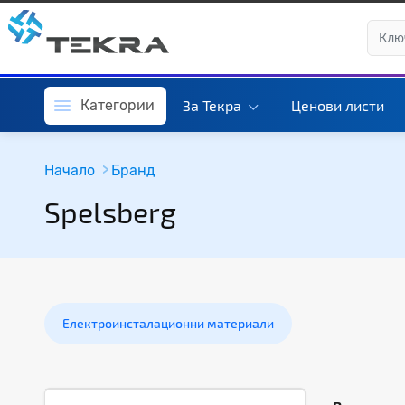
Категории
За Текра
Ценови листи
Начало
Бранд
Spelsberg
Електроинсталационни материали