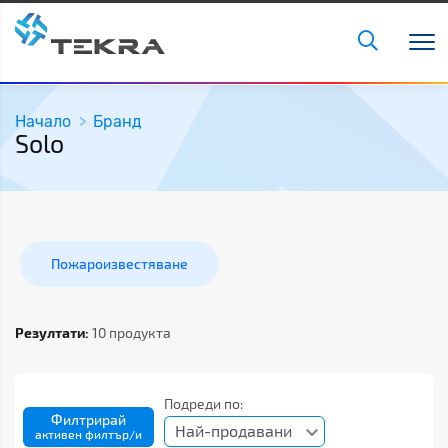
Начало
Бранд
Solo
Пожароизвестяване
Резултати:
10 продукта
Подреди по:
Филтрирай
Най-продавани
активен филтър/и