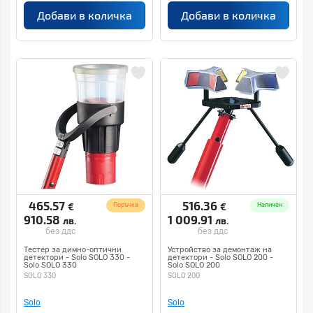
Добави в количка
Добави в количка
465.57
516.36
€
€
Поръчка
Наличен
910.58
1 009.91
лв.
лв.
без ддс
без ддс
Тестер за димно-оптични
Устройство за демонтаж на
детектори - Solo SOLO 330 -
детектори - Solo SOLO 200 -
Solo SOLO 330
Solo SOLO 200
SOLO 330
SOLO 200
Solo
Solo