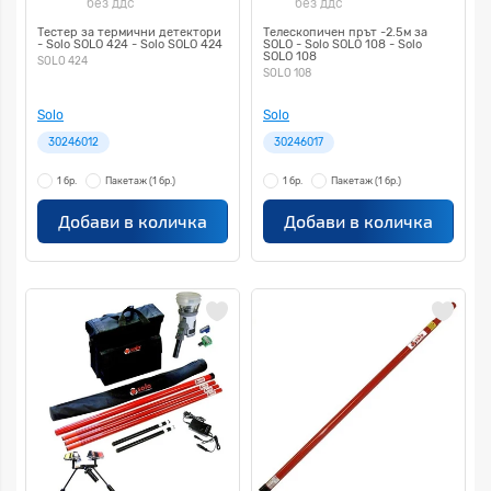
без ддс
без ддс
Тестер за термични детектори
Телескопичен прът -2.5м за
- Solo SOLO 424 - Solo SOLO 424
SOLO - Solo SOLO 108 - Solo
SOLO 108
SOLO 424
SOLO 108
Solo
Solo
30246012
30246017
1 бр.
Пакетаж
(1 бр.)
1 бр.
Пакетаж
(1 бр.)
Добави в количка
Добави в количка