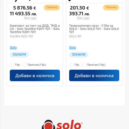
5 876.56
201.30
€
€
Поръчка
Поръчка
11 493.55
393.71
лв.
лв.
без ддс
без ддс
Комплект за тест на ДОД, ТМД и
Телескопичен прът -1.13м за
СО - Solo Testifire 9201-101 - Solo
SOLO - Solo SOLO 101 - Solo SOLO
Testifire 9201-101
101
Testifire 9201-101
SOLO 101
Solo
Solo
30246014
30246018
1 бр.
Пакетаж
(1 бр.)
1 бр.
Пакетаж
(1 бр.)
Добави в количка
Добави в количка