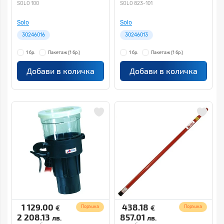
SOLO 100
SOLO 823-101
Solo
Solo
30246016
30246013
1 бр.
Пакетаж
(1 бр.)
1 бр.
Пакетаж
(1 бр.)
Добави в количка
Добави в количка
1 129.00
438.18
€
€
Поръчка
Поръчка
2 208.13
857.01
лв.
лв.