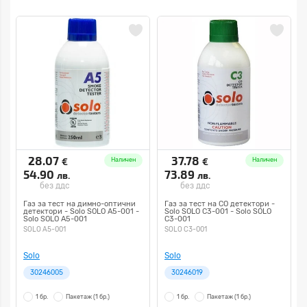
28.07
37.78
€
€
Наличен
Наличен
54.90
73.89
лв.
лв.
без ддс
без ддс
Газ за тест на димно-оптични
Газ за тест на СО детектори -
детектори - Solo SOLO А5-001 -
Solo SOLO C3-001 - Solo SOLO
Solo SOLO А5-001
C3-001
SOLO А5-001
SOLO C3-001
Solo
Solo
30246005
30246019
1 бр.
Пакетаж
(1 бр.)
1 бр.
Пакетаж
(1 бр.)