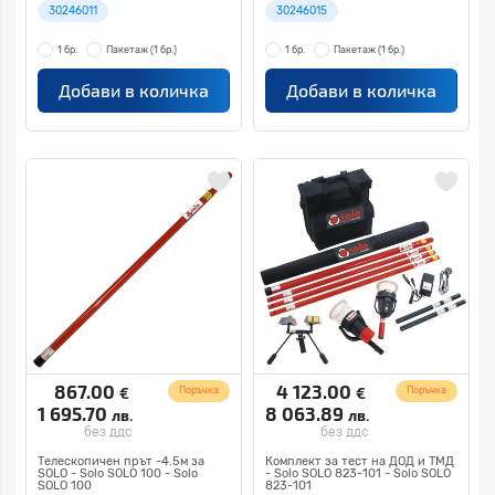
30246011
30246015
1 бр.
Пакетаж
(1 бр.)
1 бр.
Пакетаж
(1 бр.)
Добави в количка
Добави в количка
867.00
4 123.00
€
€
Поръчка
Поръчка
1 695.70
8 063.89
лв.
лв.
без ддс
без ддс
Телескопичен прът -4.5м за
Комплект за тест на ДОД и ТМД
SOLO - Solo SOLO 100 - Solo
- Solo SOLO 823-101 - Solo SOLO
SOLO 100
823-101