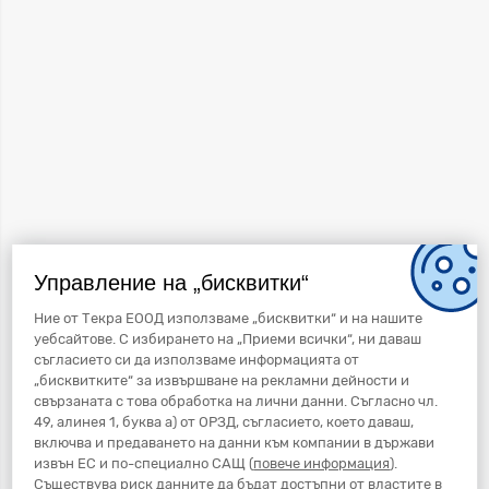
Управление на „бисквитки“
Ние от Текра ЕООД използваме „бисквитки“ и на нашите
уебсайтове. С избирането на „Приеми всички“, ни даваш
съгласието си да използваме информацията от
„бисквитките“ за извършване на рекламни дейности и
свързаната с това обработка на лични данни. Съгласно чл.
49, алинея 1, буква а) от ОРЗД, съгласието, което даваш,
включва и предаването на данни към компании в държави
извън ЕС и по-специално САЩ (
повече информация
).
Съществува риск данните да бъдат достъпни от властите в